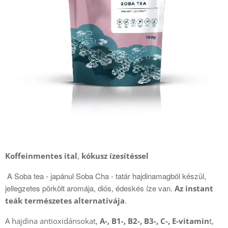
Koffeinmentes
ital
,
kókusz ízesítés
sel
A Soba tea - japánul Soba Cha - tatár hajdinamagból készül,
jellegzetes pörkölt aromája, diós, édeskés íze van.
Az
instant
.
teák
természetes alternatívája
A hajdina antioxidánsokat,
A-, B1-, B2-, B3-, C-, E-vitamin
t,