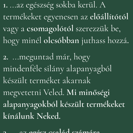
1.
...az egészség sokba kerül. A
termékeket egyenesen az
előállítótól
vagy a
csomagolótól
szerezzük be,
hogy minél
olcsóbban
juthass hozzá
.
2.
...meguntad már, hogy
mindenféle silány alapanyagból
készült terméket akarnak
megvetetni Veled.
Mi minőségi
alapanyagokból készült termékeket
kínálunk Neked.
3.
....az
egész család számára
,