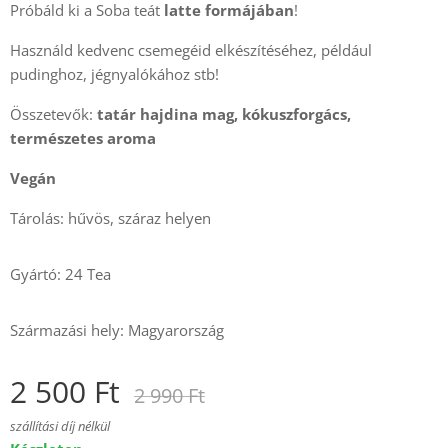
Próbáld ki a Soba teát
latte formájában
!
Használd kedvenc csemegéid elkészítéséhez, például
pudinghoz, jégnyalókához stb!
Összetevők:
tatár hajdina mag, kókuszforgács,
természetes aroma
Vegán
Tárolás: hűvös, száraz helyen
Gyártó: 24 Tea
Származási hely: Magyarország
2 500
Ft
2 990
Ft
szállítási díj nélkül