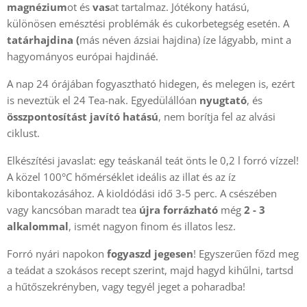
magnézium
ot és
vas
at tartalmaz. Jótékony hatású,
különösen emésztési problémák és cukorbetegség esetén. A
tatárhajdina (
más néven ázsiai hajdina) íze lágyabb, mint a
hagyományos európai hajdináé.
A nap 24 órájában fogyasztható hidegen, és melegen is, ezért
is neveztük el 24 Tea-nak. Egyedülállóan
nyugtató
, és
összpontosítást javító
hatású
, nem borítja fel az alvási
ciklust.
Elkészítési javaslat: egy teáskanál teát önts le 0,2 l forró vízzel!
A közel 100°C hőmérséklet ideális az illat és az íz
kibontakozásához. A kioldódási idő 3-5 perc. A csészében
vagy kancsóban maradt tea
újra forrázható
még
2 - 3
alkalommal
, ismét nagyon finom és illatos lesz.
Forró nyári napokon
fogyaszd jegesen
! Egyszerűen főzd meg
a teádat a szokásos recept szerint, majd hagyd kihűlni, tartsd
a hűtőszekrényben, vagy tegyél jeget a poharadba!