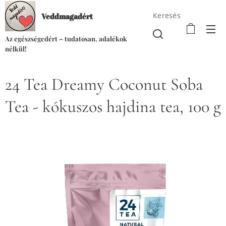
Keresés
Veddmagadért
Az egészségedért – tudatosan, adalékok
nélkül!
24 Tea Dreamy Coconut Soba
Tea - kókuszos hajdina tea, 100 g