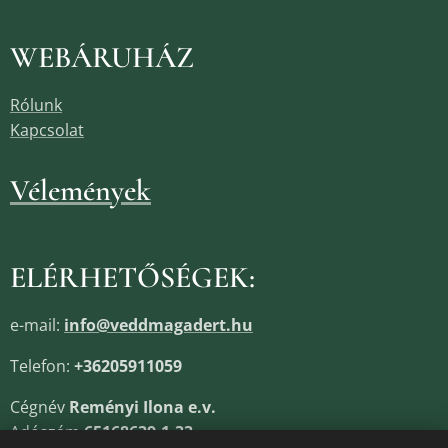
WEBÁRUHÁZ
Rólunk
Kapcsolat
Vélemények
ELÉRHETŐSÉGEK:
e-mail:
info@veddmagadert.hu
Telefon:
+36205911059
Cégnév
Reményi Ilona e.v.
Adószám
65168639-1-33