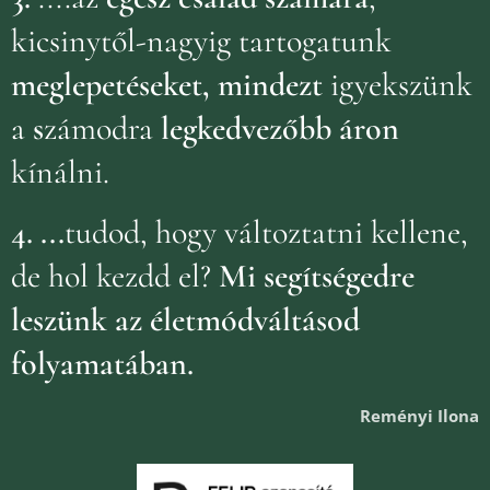
kicsinytől-nagyig tartogatunk
meglepetéseket, mindezt
igyekszünk
a
s
zámodra
legkedvezőbb áron
kínálni.
4.
...
tudod, hogy változtatni kellene,
de hol kezdd el?
Mi segítségedre
leszünk az életmódváltásod
folyamatában.
Reményi Ilona