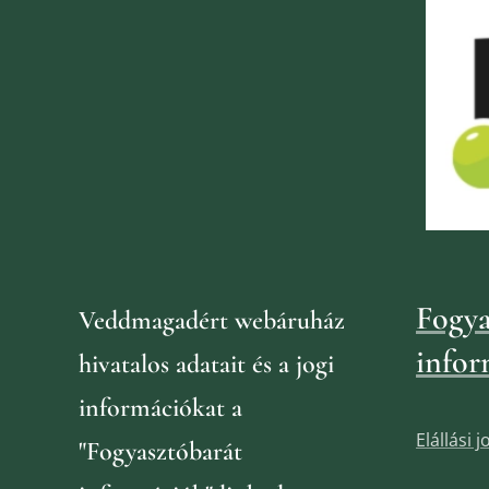
Fogya
Veddmagadért webáruház
infor
hivatalos adatait és a jogi
információkat
a
Elállási 
"Fogyasztóbarát