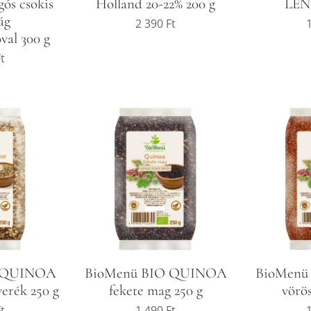
ós csokis
Holland 20-22% 200 g
LEN
ág
2 390
Ft
val 300 g
t
O QUINOA
BioMenü BIO QUINOA
BioMenü
erék 250 g
fekete mag 250 g
vörö
t
1 490
Ft