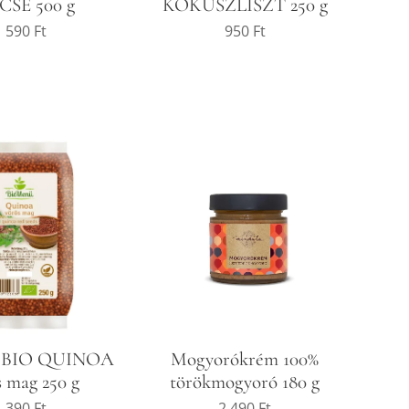
CSE 500 g
KÓKUSZLISZT 250 g
1 590
Ft
950
Ft
 BIO QUINOA
Mogyorókrém 100%
s mag 250 g
törökmogyoró 180 g
1 390
Ft
2 490
Ft