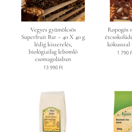
Vegyes gyümölcsös
Ropogós 
Superfruit Bar – 40 X 40 g
étcsokoládé
lédig kiszerelés,
kókusszal 
biológiailag lebomló
1 790
F
csomagolásban
13 990
Ft