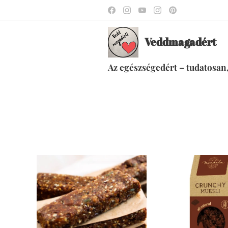
Veddmagadért
Az egészségedért – tudatosan,