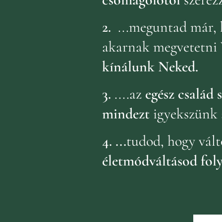
2.
...meguntad már, 
akarnak megvetetni 
kínálunk Neked.
3.
....az
egész család
mindezt
igyekszünk 
4.
...
tudod, hogy vált
életmódváltásod fol