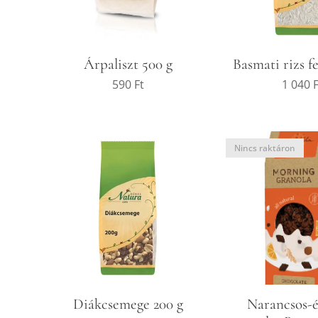
Árpaliszt 500 g
Basmati rizs f
590
Ft
1 040
F
Nincs raktáron
Diákcsemege 200 g
Narancsos-é