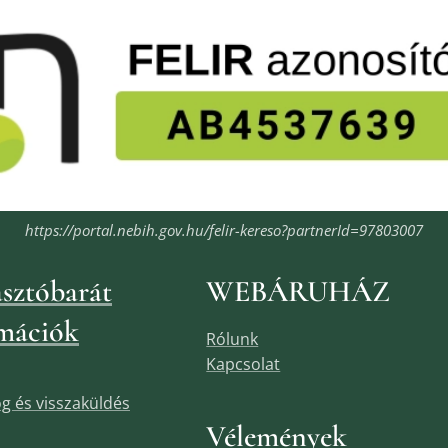
https://portal.nebih.gov.hu/felir-kereso?partnerId=97803007
sztóbarát
WEBÁRUHÁZ
mációk
Rólunk
Kapcsolat
jog és visszaküldés
Vélemények