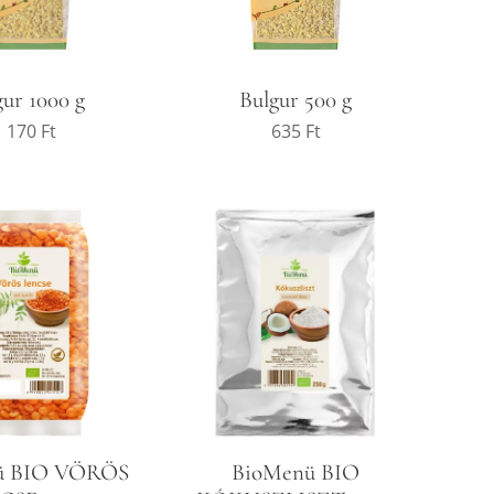
gur 1000 g
Bulgur 500 g
1 170
Ft
635
Ft
ü BIO VÖRÖS
BioMenü BIO