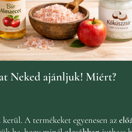
t Neked ajánljuk!
Miért?
ba kerül. A termékeket egyenesen az
előá
zük be, hogy minél
olcsóbban
juthass 