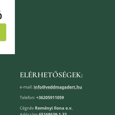
ELÉRHETŐSÉGEK:
e-mail:
info@veddmagadert.hu
Telefon:
+36205911059
Cégnév
Reményi Ilona e.v.
Adószám
65168639-1-33