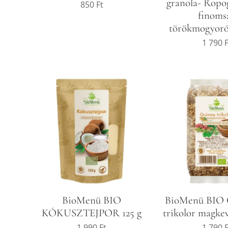
granola- Ropog
850
Ft
finoms
törökmogyoró
1 790
F
BioMenü BIO
BioMenü BI
KÓKUSZTEJPOR 125 g
trikolor magkev
1 990
Ft
1 790
F