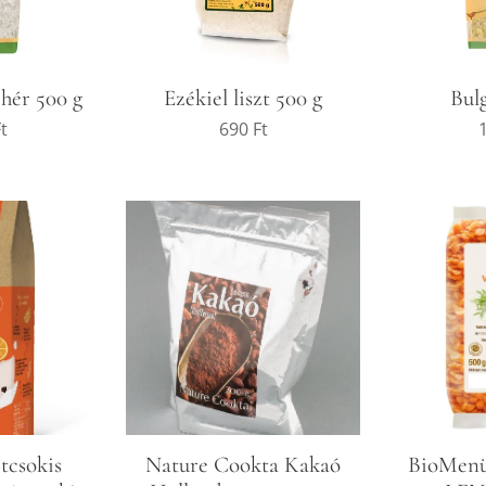
ehér 500 g
Ezékiel liszt 500 g
Bul
t
690
Ft
tcsokis
Nature Cookta Kakaó
BioMen