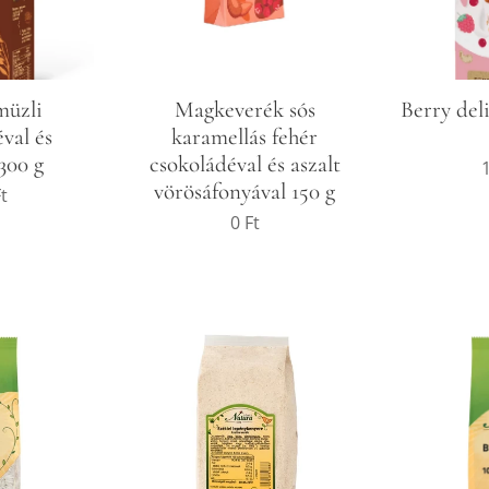
müzli
Magkeverék sós
Berry del
val és
karamellás fehér
300 g
csokoládéval és aszalt
vörösáfonyával 150 g
t
0
Ft