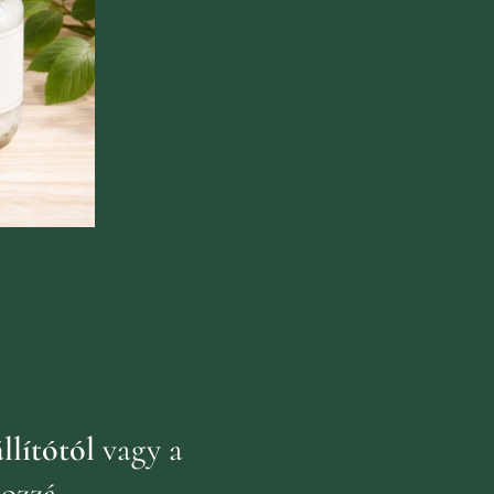
llítótól
vagy a
hozzá
.