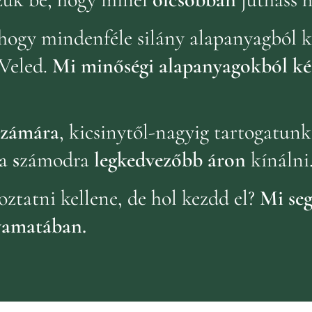
hogy mindenféle silány alapanyagból k
Veled.
Mi minőségi alapanyagokból ké
 számára
, kicsinytől-nagyig tartogatun
a
s
zámodra
legkedvezőbb áron
kínálni
oztatni kellene, de hol kezdd el?
Mi seg
yamatában.