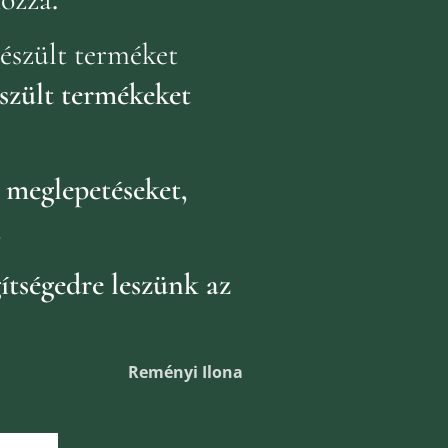
észült terméket
szült termékeket
k
meglepetéseket,
.
ítségedre leszünk az
Reményi Ilona