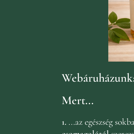
Webáruházunka
Mert...
1.
...az egészség sok
csomagolótól
szerez