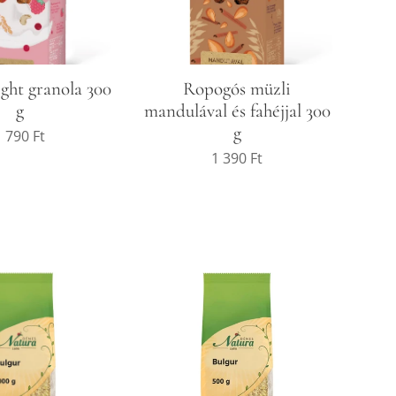
ight granola 300
Ropogós müzli
g
mandulával és fahéjjal 300
g
1 790
Ft
1 390
Ft