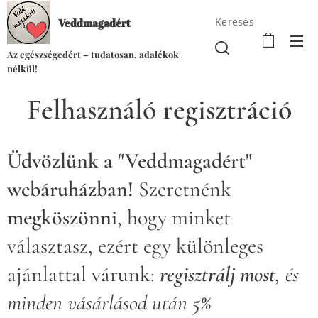
Keresés
Veddmagadért
Az egészségedért – tudatosan, adalékok
nélkül!
Felhasználó regisztráció
Üdvözlünk a "Veddmagadért"
webáruházban!
Szeretnénk
megköszönni
, hogy minket
választasz, ezért egy különleges
ajánlattal várunk:
regisztrálj most
, és
minden vásárlásod után
5%