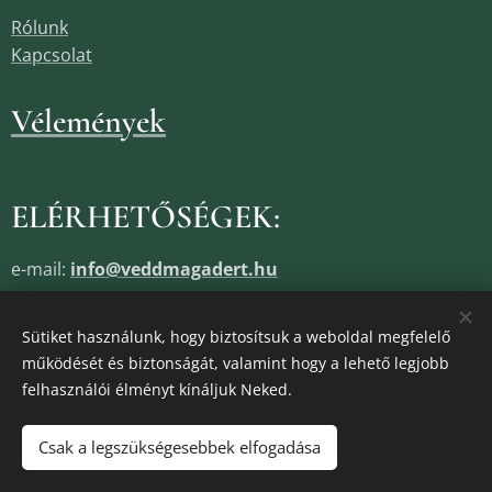
Rólunk
Kapcsolat
Vélemények
ELÉRHETŐSÉGEK:
e-mail:
info@veddmagadert.hu
Telefon:
+36205911059
Sütiket használunk, hogy biztosítsuk a weboldal megfelelő
Cégnév
Reményi Ilona e.v.
működését és biztonságát, valamint hogy a lehető legjobb
Adószám
65168639-1-33
felhasználói élményt kínáljuk Neked.
Cégjegyzékszám
13805685
Csak a legszükségesebbek elfogadása