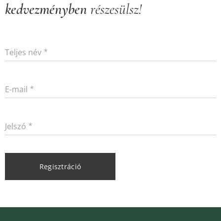
kedvezményben
részesülsz!
Teljes név
E-mail
Jelszó
Regisztráció