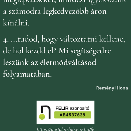
a
s
zámodra
legkedvezőbb áron
kínálni.
4.
...
tudod, hogy változtatni kellene,
de hol kezdd el?
Mi segítségedre
leszünk az életmódváltásod
folyamatában.
Reményi Ilona
https://portal.nebih.gov.hu/fe