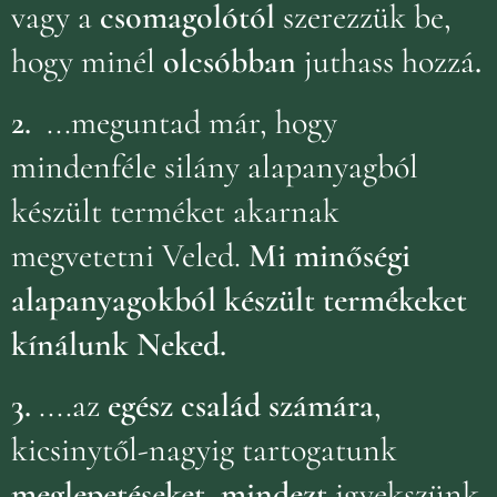
vagy a
csomagolótól
szerezzük be,
hogy minél
olcsóbban
juthass hozzá
.
2.
...meguntad már, hogy
mindenféle silány alapanyagból
készült terméket akarnak
megvetetni Veled.
Mi minőségi
alapanyagokból készült termékeket
kínálunk Neked.
3.
....az
egész család számára
,
kicsinytől-nagyig tartogatunk
meglepetéseket, mindezt
igyekszünk