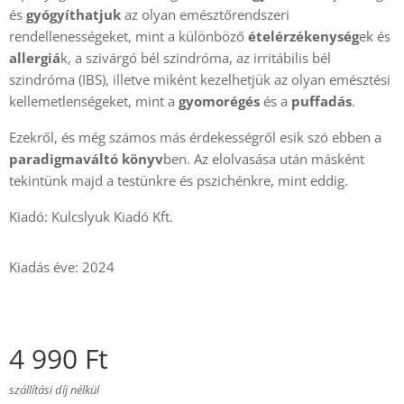
és
gyógyíthatjuk
az olyan emésztőrendszeri
rendellenességeket, mint a különböző
ételérzékenység
ek és
allergiá
k, a szivárgó bél szindróma, az irritábilis bél
szindróma (IBS), illetve miként kezelhetjük az olyan emésztési
kellemetlenségeket, mint a
gyomorégés
és a
puffadás
.
Ezekről, és még számos más érdekességről esik szó ebben a
paradigmaváltó könyv
ben. Az elolvasása után másként
tekintünk majd a testünkre és pszichénkre, mint eddig.
Kiadó: Kulcslyuk Kiadó Kft.
Kiadás éve: 2024
4 990
Ft
szállítási díj nélkül