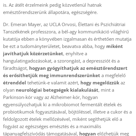
is. Az átélt érzelmeink pedig közvetlenül hatnak
emésztőrendszerünk állapotára, egészségére.
Dr. Emeran Mayer, az UCLA Orvosi, Élettani és Pszichiátriai
Tanszékének professzora, a bél-agy kommunikáció világhírű
kutatója ebben a könyvében izgalmasan és érthetően mutatja
be ezt a tudományterületet, beavatva abba, hogy
miként
javíthatjuk közérzetünket
, enyhítve a
hangulatingadozásokat, a szorongást, a depressziót és a
fáradtságot,
hogyan
gyógyíthatjuk az emésztőrendszert
és erősíthetjük meg immunrendszerünket
a megfelelő
étrenddel
tehetünk-e valamit azért,
hogy megelőzzük
az
olyan
neurológiai betegségek kialakulását
, mint a
Parkinson-kór vagy az Alzheimer-kór, hogyan
egyensúlyozhatjuk ki a mikrobiomot fermentált ételek és
probiotikumok fogyasztásával, böjtöléssel, illetve a cukor és a
feldolgozott ételek mellőzésével, miként segíthetjük elő a
fogyást az egészséges emésztés és a maximális
tápanyagfelszívódás támogatásával,
hogyan
előzhetjük meg