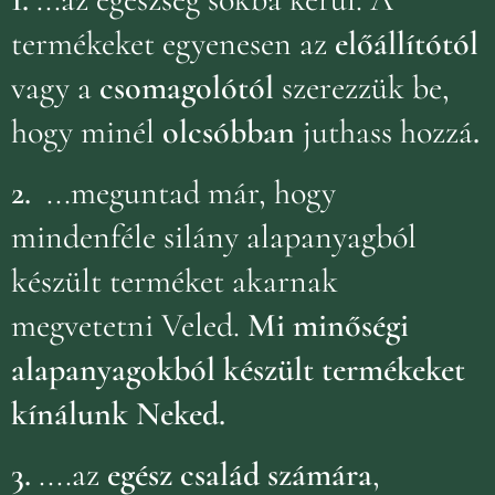
termékeket egyenesen az
előállítótól
vagy a
csomagolótól
szerezzük be,
hogy minél
olcsóbban
juthass hozzá
.
2.
...meguntad már, hogy
mindenféle silány alapanyagból
készült terméket akarnak
megvetetni Veled.
Mi minőségi
alapanyagokból készült termékeket
kínálunk Neked.
3.
....az
egész család számára
,