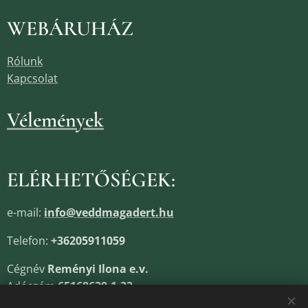
WEBÁRUHÁZ
Rólunk
Kapcsolat
Vélemények
ELÉRHETŐSÉGEK:
e-mail:
info@veddmagadert.hu
Telefon:
+36205911059
Cégnév
Reményi Ilona e.v.
Adószám
65168639-1-33
Cégjegyzékszám
13805685