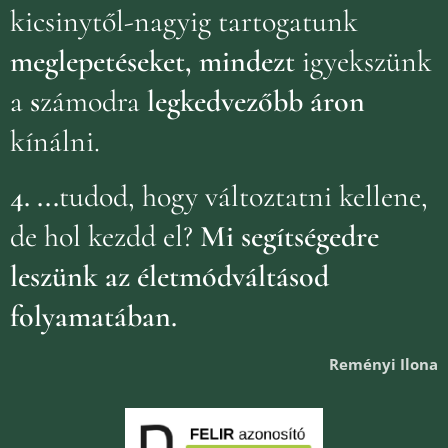
kicsinytől-nagyig tartogatunk
meglepetéseket, mindezt
igyekszünk
a
s
zámodra
legkedvezőbb áron
kínálni.
4.
...
tudod, hogy változtatni kellene,
de hol kezdd el?
Mi segítségedre
leszünk az életmódváltásod
folyamatában.
Reményi Ilona