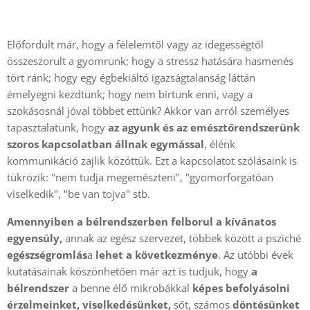
Előfordult már, hogy a félelemtől vagy az idegességtől
összeszorult a gyomrunk; hogy a stressz hatására hasmenés
tört ránk; hogy egy égbekiáltó igazságtalanság láttán
émelyegni kezdtünk; hogy nem bírtunk enni, vagy a
szokásosnál jóval többet ettünk? Akkor van arról személyes
tapasztalatunk, hogy
az agyunk és az emésztőrendszerünk
szoros kapcsolatban állnak egymással
, élénk
kommunikáció zajlik közöttük. Ezt a kapcsolatot szólásaink is
tükrözik: "nem tudja megemészteni", "gyomorforgatóan
viselkedik", "be van tojva" stb.
Amennyiben a bélrendszerben felborul a kívánatos
egyensúly,
annak az egész szervezet, többek között a psziché
egészségromlás
a
lehet a következménye
. Az utóbbi évek
kutatásainak köszönhetően már azt is tudjuk, hogy
a
bélrendszer
a benne élő mikrobákkal
képes befolyásolni
érzelmeinket, viselkedésünket,
sőt, számos
döntésünket