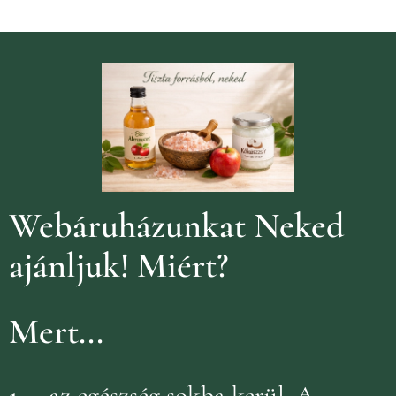
Webáruházunkat Neked
ajánljuk!
Miért?
Mert...
1.
...az egészség sokba kerül. A