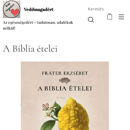
Keresés
Veddmagadért
Az egészségedért – tudatosan, adalékok
nélkül!
A Biblia ételei