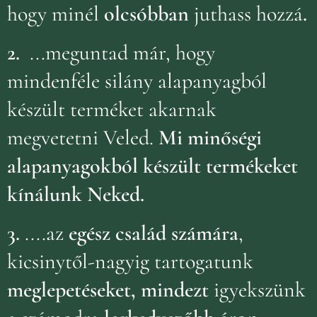
hogy minél
olcsóbban
juthass hozzá
.
2.
...meguntad már, hogy
mindenféle silány alapanyagból
készült terméket akarnak
megvetetni Veled.
Mi minőségi
alapanyagokból készült termékeket
kínálunk Neked.
3.
....az
egész család számára
,
kicsinytől-nagyig tartogatunk
meglepetéseket, mindezt
igyekszünk