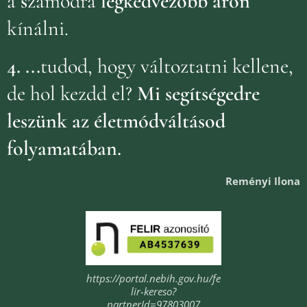
a
s
zámodra
legkedvezőbb áron
kínálni.
4.
...
tudod, hogy változtatni kellene,
de hol kezdd el?
Mi segítségedre
leszünk az életmódváltásod
folyamatában.
Reményi Ilona
https://portal.nebih.gov.hu/fe
lir-kereso?
partnerId=97803007