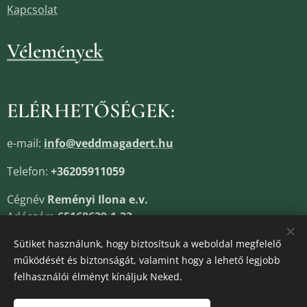
Kapcsolat
Vélemények
ELÉRHETŐSÉGEK:
e-mail:
info@veddmagadert.hu
Telefon:
+36205911059
Cégnév
Reményi Ilona e.v.
Adószám
65168639-1-33
Cégjegyzékszám
13805685
Sütiket használunk, hogy biztosítsuk a weboldal megfelelő
működését és biztonságát, valamint hogy a lehető legjobb
felhasználói élményt kínáljuk Neked.
Sütik