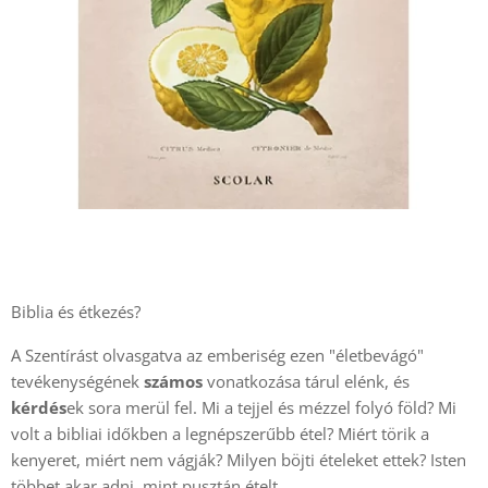
Biblia és étkezés?
A Szentírást olvasgatva az emberiség ezen "életbevágó"
tevékenységének
számos
vonatkozása tárul elénk, és
kérdés
ek sora merül fel. Mi a tejjel és mézzel folyó föld? Mi
volt a bibliai időkben a legnépszerűbb étel? Miért törik a
kenyeret, miért nem vágják? Milyen böjti ételeket ettek? Isten
többet akar adni, mint pusztán ételt.