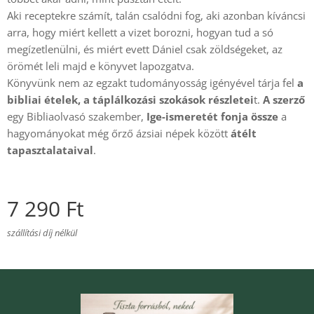
Aki receptekre számít, talán csalódni fog, aki azonban kíváncsi
arra, hogy miért kellett a vizet borozni, hogyan tud a só
megízetlenülni, és miért evett Dániel csak zöldségeket, az
örömét leli majd e könyvet lapozgatva.
Könyvünk nem az egzakt tudományosság igényével tárja fel
a
bibliai ételek, a táplálkozási szokások részletei
t.
A szerző
egy Bibliaolvasó szakember,
Ige-ismeretét fonja össze
a
hagyományokat még őrző ázsiai népek között
átélt
tapasztalataival
.
7 290
Ft
szállítási díj nélkül