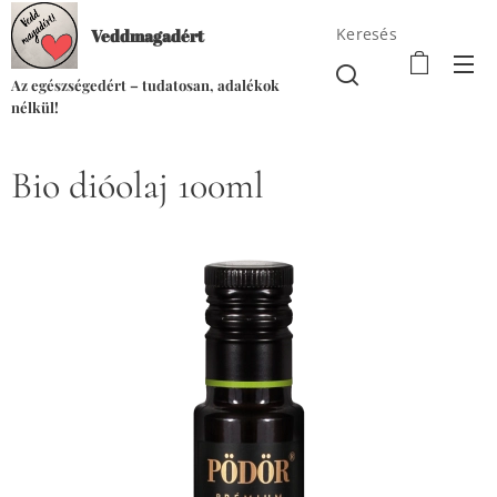
Keresés
Veddmagadért
Az egészségedért – tudatosan, adalékok
nélkül!
Bio dióolaj 100ml