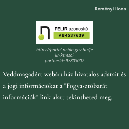
Reményi Ilona
https://portal.nebih.gov.hu/fe
lir-kereso?
partnerId=97803007
Veddmagadért webáruház
hivatalos adatait és
a jogi információkat
a "Fogyasztóbarát
információk" link alatt tekintheted meg.