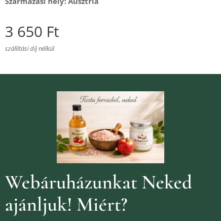
Származási hely
: Ausztria
3 650
Ft
szállítási díj nélkül
Webáruházunkat Neked
ajánljuk!
Miért?