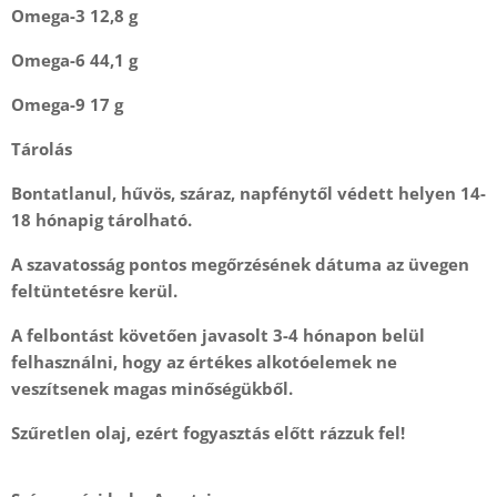
Omega-3 12,8 g
Omega-6 44,1 g
Omega-9 17 g
Tárolás
Bontatlanul
, hűvös, száraz, napfénytől védett helyen 14-
18 hónapig tárolható.
A szavatosság pontos megőrzésének dátuma az üvegen
feltüntetésre kerül.
A felbontást követően
javasolt 3-4 hónapon belül
felhasználni, hogy az értékes alkotóelemek ne
veszítsenek magas minőségükből.
Szűretlen olaj
, ezért fogyasztás előtt rázzuk fel!