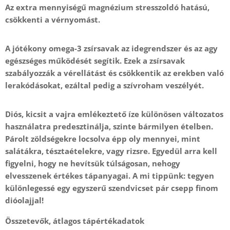
Az extra mennyiségű magnézium stresszoldó hatású,
csökkenti a vérnyomást.
A jótékony omega-3 zsírsavak az idegrendszer és az agy
egészséges működését segítik. Ezek a zsírsavak
szabályozzák a vérellátást és csökkentik az erekben való
lerakódásokat, ezáltal pedig a szívroham veszélyét.
Diós, kicsit a vajra emlékeztető íze különösen változatos
használatra predesztinálja, szinte bármilyen ételben.
Párolt zöldségekre locsolva épp oly mennyei, mint
salátákra, tésztaételekre, vagy rizsre. Egyedül arra kell
figyelni, hogy ne hevítsük túlságosan, nehogy
elvesszenek értékes tápanyagai. A mi tippünk: tegyen
különlegessé egy egyszerű szendvicset pár csepp finom
dióolajjal!
Összetevők, átlagos tápértékadatok