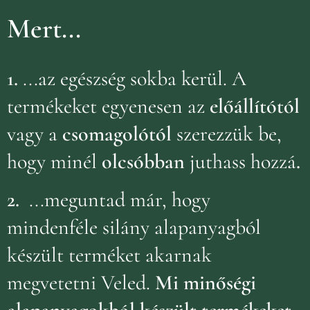
Mert...
1.
...az egészség sokba kerül. A
termékeket egyenesen az
előállítótól
vagy a
csomagolótól
szerezzük be,
hogy minél
olcsóbban
juthass hozzá
.
2.
...meguntad már, hogy
mindenféle silány alapanyagból
készült terméket akarnak
megvetetni Veled.
Mi minőségi