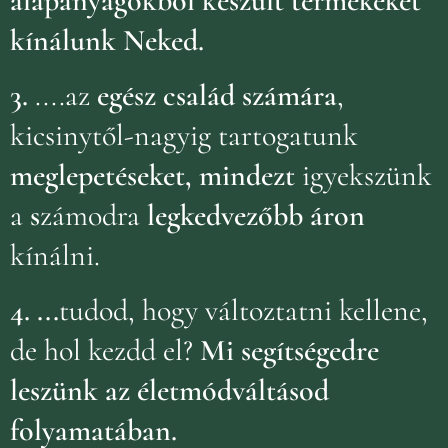
alapanyagokból készült termékeket
kínálunk Neked.
3.
....az
egész család számára
,
kicsinytől-nagyig tartogatunk
meglepetéseket, mindezt
igyekszünk
a
s
zámodra
legkedvezőbb áron
kínálni.
4.
...
tudod, hogy változtatni kellene,
de hol kezdd el?
Mi segítségedre
leszünk az életmódváltásod
folyamatában.