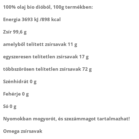
100% olaj bio dióból, 100g termékben:
Energia 3693 kJ /898 kcal
Zsír 99,6 g
amelyből telített zsírsavak 11 g
egyszeresen telítetlen zsírsavak 17 g
többszörösen telítetlen zsírsavak 72 g
Szénhidrát 0 g
Fehérje 0 g
Só 0 g
Nyomokban mogyorót, és szezámmagot tartalmazhat!
Omega zsírsavak