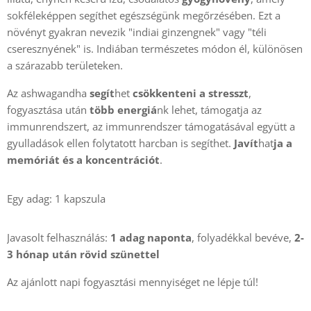
sokféleképpen segíthet egészségünk megőrzésében. Ezt a
növényt gyakran nevezik "indiai ginzengnek" vagy "téli
cseresznyének" is. Indiában természetes módon él, különösen
a szárazabb területeken.
Az ashwagandha
segít
het
csökkenteni a stresszt
,
fogyasztása után
több energiá
nk lehet, támogatja az
immunrendszert, az immunrendszer támogatásával együtt a
gyulladások ellen folytatott harcban is segíthet.
Javít
hat
ja
a
memóriát és a koncentrációt
.
Egy adag: 1 kapszula
Javasolt felhasználás:
1 adag naponta
, folyadékkal bevéve,
2-
3 hónap után rövid szünettel
Az ajánlott napi fogyasztási mennyiséget ne lépje túl!