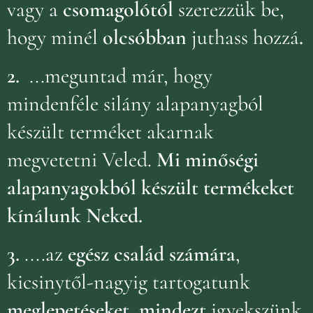
vagy a
csomagolótól
szerezzük be,
hogy minél
olcsóbban
juthass hozzá
.
2.
...meguntad már, hogy
mindenféle silány alapanyagból
készült terméket akarnak
megvetetni Veled.
Mi minőségi
alapanyagokból készült termékeket
kínálunk Neked.
3.
....az
egész család számára
,
kicsinytől-nagyig tartogatunk
meglepetéseket, mindezt
igyekszünk