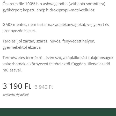
Összetevők: 100% bio ashwagandha (withania somnifera)
gyökérpor; kapszulahéj: hidroxipropil-metil-cellulóz
GMO mentes, nem tartalmaz adalékanyagokat, vegyszert és
szennyeződéseket.
Tárolás: jól zártan, száraz, hűvös, fényvédett helyen,
gyermekektől elzárva
Természetes termékről lévén szó, a táplálkozási tulajdonságok
változhatnak a környezeti feltételektől függően, illetve az idő
múlásával.
3 190
Ft
3 940
Ft
szállítási díj nélkül