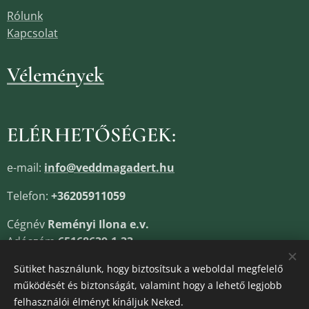
Rólunk
Kapcsolat
Vélemények
ELÉRHETŐSÉGEK:
e-mail:
info@veddmagadert.hu
Telefon:
+36205911059
Cégnév
Reményi Ilona e.v.
Adószám
65168639-1-33
Cégjegyzékszám
13805685
Sütiket használunk, hogy biztosítsuk a weboldal megfelelő
működését és biztonságát, valamint hogy a lehető legjobb
felhasználói élményt kínáljuk Neked.