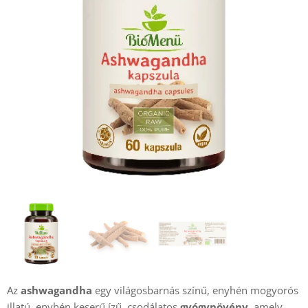
Az
ashwagandha
egy világosbarnás színű, enyhén mogyorós
illatú, enyhén keserű ízű, csodálatos
gyógynövény
, amely