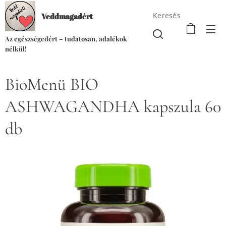
Keresés
Veddmagadért
Az egészségedért – tudatosan, adalékok
nélkül!
BioMenü BIO
ASHWAGANDHA kapszula 60
db