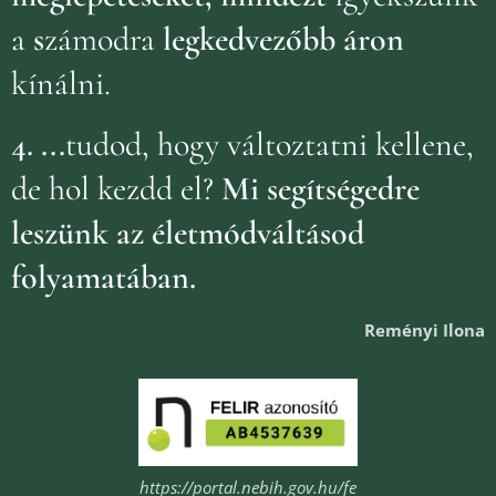
a
s
zámodra
legkedvezőbb áron
kínálni.
4.
...
tudod, hogy változtatni kellene,
de hol kezdd el?
Mi segítségedre
leszünk az életmódváltásod
folyamatában.
Reményi Ilona
https://portal.nebih.gov.hu/fe