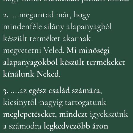
2.
...meguntad már, hogy
mindenféle silány alapanyagból
készült terméket akarnak
megvetetni Veled.
Mi minőségi
alapanyagokból készült termékeket
kínálunk Neked.
3.
....az
egész család számára
,
kicsinytől-nagyig tartogatunk
meglepetéseket, mindezt
igyekszünk
a
s
zámodra
legkedvezőbb áron