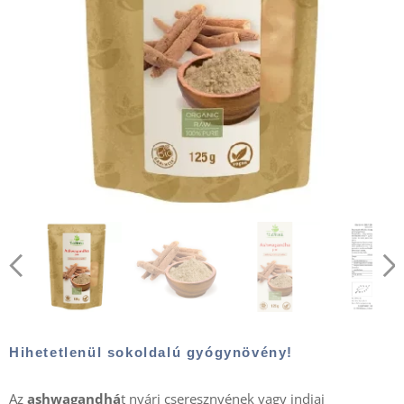
Hihetetlenül sokoldalú gyógynövény!
Az
ashwagandhá
t nyári cseresznyének vagy indiai