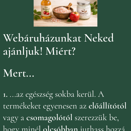
Webáruházunkat Neked
ajánljuk!
Miért?
Mert...
1.
...az egészség sokba kerül. A
termékeket egyenesen az
előállítótól
vagy a
csomagolótól
szerezzük be,
hogy minél
olcsóbban
juthass hozzá
.