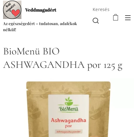
Keresés
Veddmagadért
Az egészségedért – tudatosan, adalékok
nélkül!
BioMenü BIO
ASHWAGANDHA por 125 g