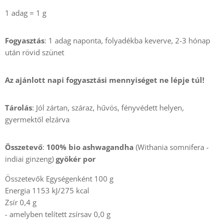
1 adag = 1 g
Fogyasztás
: 1 adag naponta, folyadékba keverve, 2-3 hónap
után rövid szünet
Az ajánlott napi fogyasztási mennyiséget ne lépje túl!
Tárolás
: Jól zártan, száraz, hűvös, fényvédett helyen,
gyermektől elzárva
Összetevő
:
100% bio
ashwagandha
(Withania somnifera -
indiai ginzeng)
gyökér por
Összetevők Egységenként 100 g
Energia 1153 kJ/275 kcal
Zsír 0,4 g
- amelyben telített zsírsav 0,0 g