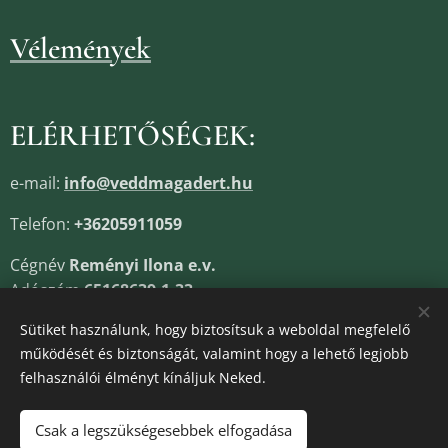
Vélemények
ELÉRHETŐSÉGEK:
e-mail:
info@veddmagadert.hu
Telefon:
+36205911059
Cégnév
Reményi Ilona e.v.
Adószám
65168639-1-33
Cégjegyzékszám
13805685
Sütiket használunk, hogy biztosítsuk a weboldal megfelelő
működését és biztonságát, valamint hogy a lehető legjobb
felhasználói élményt kínáljuk Neked.
Sütik
Csak a legszükségesebbek elfogadása