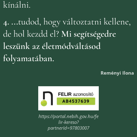
kínálni.
4.
...
tudod, hogy változtatni kellene,
de hol kezdd el?
Mi segítségedre
leszünk az életmódváltásod
folyamatában.
Reményi Ilona
https://portal.nebih.gov.hu/fe
lir-kereso?
partnerId=97803007