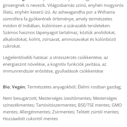
ginsengnek is nevezik. Világosbarnás színű, enyhén mogyorós
illatú, enyhén keserű ízű. Az ashwagandha por a Withania
somnifera fa gyökerének őrleménye, amely természetes
módon él Indiában, különösen a szárazabb területeken.
Számos hasznos tápanyagot tartalmaz, köztük anolidokat,
alkaloidokat, kolint, zsírsavat, aminosavakat és különböző
cukrokat.
Legjelentősebb hatásai: a stresszérzés csökkentése, az
energiaszint növelése, a kognitív funkciók javítása, az
immunrendszer erősítése, gyulladások csökkentése
Bio
;
Vegán
; Természetes anyagokból; Élelmi rostban gazdag;
Nem besugárzott; Mesterséges ízesítőmentes; Mesterséges
színezékmentes; Tartósítószermentes; BSE/TSE mentes; GMO
mentes; Allergénmentes; Zsírmentes; Telített zsírtól mentes;
Hozzáadott cukortól mentes