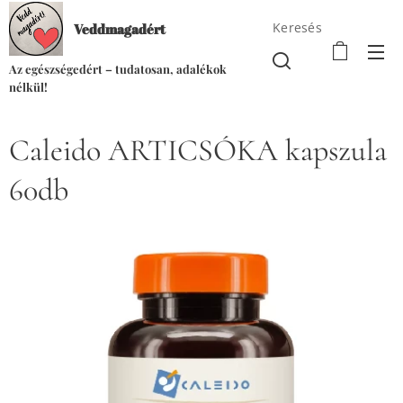
Keresés
Veddmagadért
Az egészségedért – tudatosan, adalékok
nélkül!
Caleido ARTICSÓKA kapszula
60db