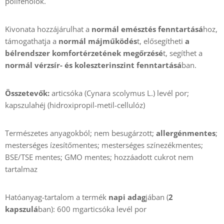
polifenolok.
Kivonata hozzájárulhat
a
normál emésztés fenntartásá
hoz,
támogathatja a
normál májműködés
t, elősegítheti
a
bélrendszer komfortérzetének megőrzésé
t, segíthet a
normál vérzsír- és koleszterinszint fenntartásá
ban.
Összetevők:
articsóka (Cynara scolymus L.) levél por;
kapszulahéj (hidroxipropil-metil-cellulóz)
Természetes anyagokból; nem besugárzott;
allergénmentes
;
mesterséges ízesítőmentes; mesterséges színezékmentes;
BSE/TSE mentes; GMO mentes; hozzáadott cukrot nem
tartalmaz
Hatóanyag-tartalom a termék
napi adag
jában (
2
kapszulá
ban): 600 mgarticsóka levél por