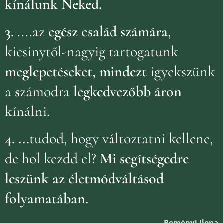
kínálunk Neked.
3.
....az
egész család számára
,
kicsinytől-nagyig tartogatunk
meglepetéseket, mindezt
igyekszünk
a
s
zámodra
legkedvezőbb áron
kínálni.
4.
...
tudod, hogy változtatni kellene,
de hol kezdd el?
Mi segítségedre
leszünk az életmódváltásod
folyamatában.
Reményi Ilona