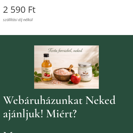
2 590
Ft
szállítási díj nélkül
Webáruházunkat Neked
ajánljuk!
Miért?