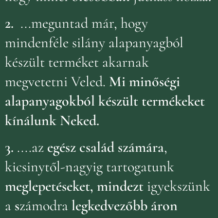
2.
...meguntad már, hogy
mindenféle silány alapanyagból
készült terméket akarnak
megvetetni Veled.
Mi minőségi
alapanyagokból készült termékeket
kínálunk Neked.
3.
....az
egész család számára
,
kicsinytől-nagyig tartogatunk
meglepetéseket, mindezt
igyekszünk
a
s
zámodra
legkedvezőbb áron