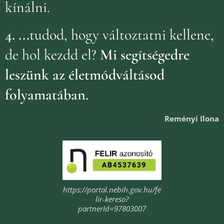
kínálni.
4.
...
tudod, hogy változtatni kellene,
de hol kezdd el?
Mi segítségedre
leszünk az életmódváltásod
folyamatában.
Reményi Ilona
https://portal.nebih.gov.hu/fe
lir-kereso?
partnerId=97803007