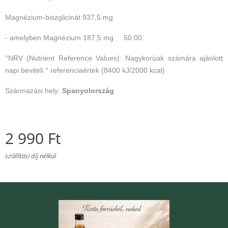
Magnézium-biszglicinát 937,5 mg
- amelyben Magnézium 187,5 mg 50.00
°NRV (Nutrient Reference Values): Nagykorúak számára ajánlott
napi beviteli ° referenciaérték (8400 kJ/2000 kcal)
Származási hely:
Spanyolország
2 990
Ft
szállítási díj nélkül