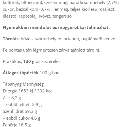
kultúrák, oltóenzim), szezámmag, paradicsompehely (2,7%),
cukor, bazsalikom (0,7%), lenmag, teljes kiőrlésű rozsliszt,
élesztő, repceolaj, ivóvíz, tengeri só
Nyomokban mandulát és mogyorót tartalmazhat.
Tárolás
: hűvös, száraz helyen tartandó, napfénytől védve.
Felbontás után légmentesen zárva ajánlott tárolni.
Praktikus,
130 g
-os kiszerelés
Átlagos tápérték
100 g-ban
Tápanyag Mennyiség
Energia 1653 kJ / 392 kcal
Zsír 8,2 g
– ebből telített 2,9 g
Szénhidrát 59,3 g
– ebből cukor 4,6 g
Fehérje 16,5 g