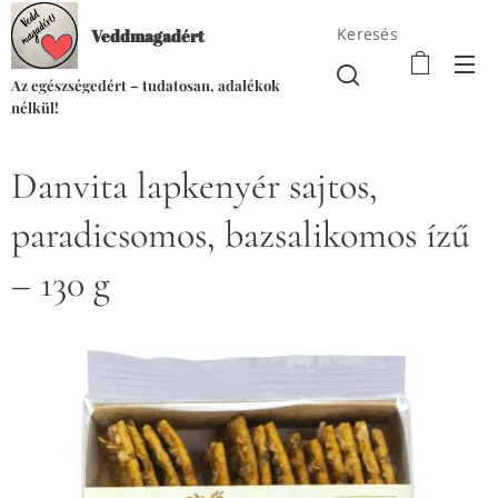
Keresés
Veddmagadért
Az egészségedért – tudatosan, adalékok
nélkül!
Danvita lapkenyér sajtos,
paradicsomos, bazsalikomos ízű
– 130 g