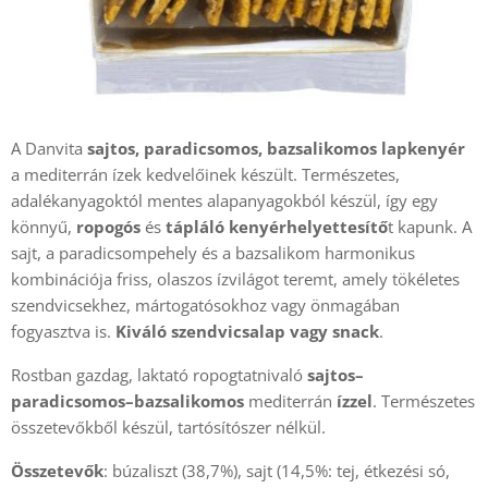
A Danvita
sajtos, paradicsomos, bazsalikomos
lapkenyér
a mediterrán ízek kedvelőinek készült. Természetes,
adalékanyagoktól mentes alapanyagokból készül, így egy
könnyű,
ropogós
és
tápláló kenyérhelyettesítő
t kapunk. A
sajt, a paradicsompehely és a bazsalikom harmonikus
kombinációja friss, olaszos ízvilágot teremt, amely tökéletes
szendvicsekhez, mártogatósokhoz vagy önmagában
fogyasztva is.
Kiváló szendvicsalap vagy snack
.
Rostban gazdag, laktató ropogtatnivaló
sajtos–
paradicsomos–bazsalikomos
mediterrán
ízzel
. Természetes
összetevőkből készül, tartósítószer nélkül.
Összetevők
: búzaliszt (38,7%), sajt (14,5%: tej, étkezési só,