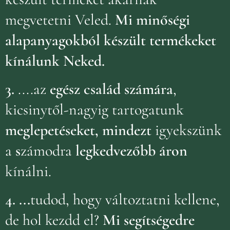
megvetetni Veled.
Mi minőségi
alapanyagokból készült termékeket
kínálunk Neked.
3.
....az
egész család számára
,
kicsinytől-nagyig tartogatunk
meglepetéseket, mindezt
igyekszünk
a
s
zámodra
legkedvezőbb áron
kínálni.
4.
...
tudod, hogy változtatni kellene,
de hol kezdd el?
Mi segítségedre