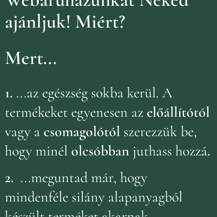
ajánljuk!
Miért?
Mert...
1.
...az egészség sokba kerül. A
termékeket egyenesen az
előállítótól
vagy a
csomagolótól
szerezzük be,
hogy minél
olcsóbban
juthass hozzá
.
2.
...meguntad már, hogy
mindenféle silány alapanyagból
készült terméket akarnak