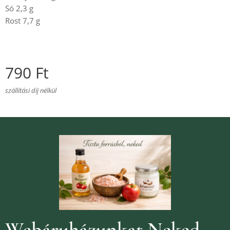
Só 2,3 g
Rost 7,7 g
790
Ft
szállítási díj nélkül
Webáruházunkat Neked