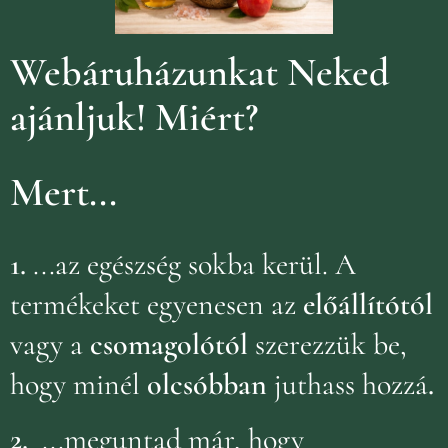
Webáruházunkat Neked
ajánljuk!
Miért?
Mert...
1.
...az egészség sokba kerül. A
termékeket egyenesen az
előállítótól
vagy a
csomagolótól
szerezzük be,
hogy minél
olcsóbban
juthass hozzá
.
2.
...meguntad már, hogy