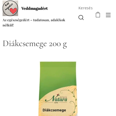
Keresés
Veddmagadért
Az egészségedért – tudatosan, adalékok
nélkül!
Diákcsemege 200 g