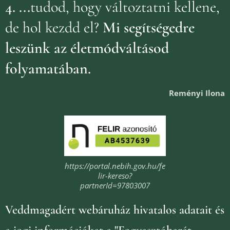
4.
...
tudod, hogy változtatni kellene,
de hol kezdd el?
Mi segítségedre
leszünk az életmódváltásod
folyamatában.
Reményi Ilona
https://portal.nebih.gov.hu/fe
lir-kereso?
partnerId=97803007
Veddmagadért webáruház
hivatalos adatait és