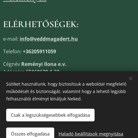
ELÉRHETŐSÉGEK:
e-mail:
info@veddmagadert.hu
Telefon:
+36205911059
Cégnév
Reményi Ilona e.v.
Adószám
65168639-1-33
Cégjegyzékszám
13805685
Sütiket használunk, hogy biztosítsuk a weboldal megfelelő
működését és biztonságát, valamint hogy a lehető legjobb
felhasználói élményt kínáljuk Neked.
Sütik
Csak a legszükségesebbek elfogadása
Kosárba
Összes elfogadása
Haladó beállítások megnyitása