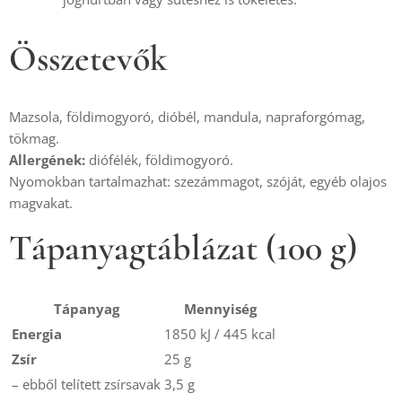
Összetevők
Mazsola, földimogyoró, dióbél, mandula, napraforgómag, 
Allergének:
 diófélék, földimogyoró.

Nyomokban tartalmazhat: szezámmagot, szóját, egyéb olajos 
magvakat.
Tápanyagtáblázat (100 g)
Tápanyag
Mennyiség
Energia
1850 kJ / 445 kcal
Zsír
25 g
– ebből telített zsírsavak
3,5 g