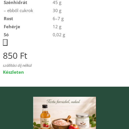
Szénhidrát
45 g
– ebből cukrok
30 g
Rost
6–7 g
Fehérje
12 g
Só
0,02 g
850
Ft
szállítási díj nélkül
Készleten