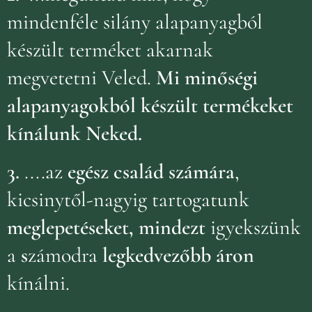
mindenféle silány alapanyagból
készült terméket akarnak
megvetetni Veled.
Mi minőségi
alapanyagokból készült termékeket
kínálunk Neked.
3.
....az
egész család számára
,
kicsinytől-nagyig tartogatunk
meglepetéseket, mindezt
igyekszünk
a
s
zámodra
legkedvezőbb áron
kínálni.