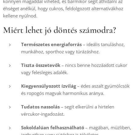
könnyen magaddal viheted, és bármikor segít áthidalni az 
éhséget anélkül, hogy cukros, feldolgozott alternatívákhoz 
kellene nyúlnod.
Miért lehet jó döntés számodra?
Természetes energiaforrás
 – ideális tanuláshoz, 
munkához, sporthoz vagy túrázáshoz.
Tiszta összetevők
 – nincs benne hozzáadott cukor 
vagy felesleges adalék.
Kiegyensúlyozott ízvilág
 – édes aszalt gyümölcsök 
és ropogós magvak harmonikus aránya.
Tudatos nassolás
 – segít elkerülni a hirtelen 
vércukor‑ingadozást.
Sokoldalúan felhasználható
 – magában, müzliben, 
joghurtban vagy sütéshez is tökéletes.