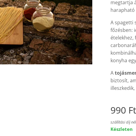
megtartja 
harapható 
A spagetti
főzésben: 
ételekhez,
carbonaráho
kombinálhat
konyha egy
A
tojásmen
biztosít, a
illeszkedik
990
F
szállítási díj né
Készleten