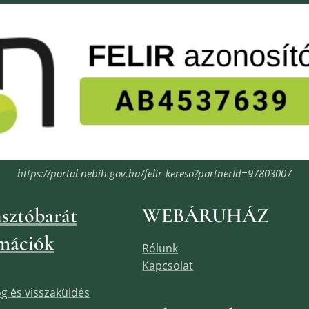
https://portal.nebih.gov.hu/felir-kereso?partnerId=97803007
sztóbarát
WEBÁRUHÁZ
mációk
Rólunk
Kapcsolat
jog és visszaküldés