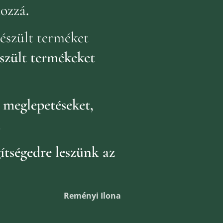
hozzá
.
észült terméket
szült termékeket
k
meglepetéseket,
.
ítségedre leszünk az
Reményi Ilona