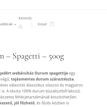
Keresés
vábbiak
Kosár
 – Spagetti – 500g
adért webáruház Durum spagettije
egy
őségű,
tojásmentes durum száraztészta
,
letes választás klasszikus olaszos és magyaros
 is. A tészta 100% durum búzalisztből készül,
észetes fehérjetartalmának köszönhetően
kezetű, jól főzhető
, és főzés közben is