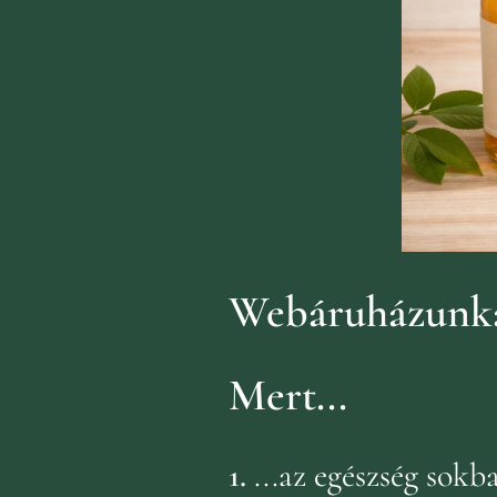
Webáruházunka
Mert...
1.
...az egészség sok