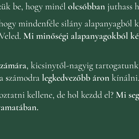
zük be, hogy minél
olcsóbban
juthass 
hogy mindenféle silány alapanyagból k
Veled.
Mi minőségi alapanyagokból ké
 számára
, kicsinytől-nagyig tartogatun
a
s
zámodra
legkedvezőbb áron
kínálni
oztatni kellene, de hol kezdd el?
Mi seg
yamatában.