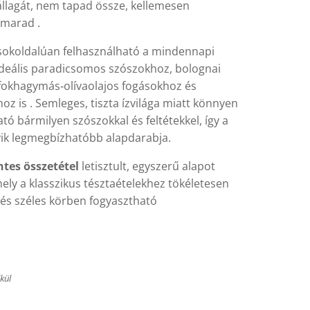
állagát, nem tapad össze, kellemesen
marad .
 sokoldalúan felhasználható a mindennapi
ideális paradicsomos szószokhoz, bolognai
 fokhagymás‑olívaolajos fogásokhoz és
z is . Semleges, tiszta ízvilága miatt könnyen
ó bármilyen szószokkal és feltétekkel, így a
ik legmegbízhatóbb alapdarabja.
tes összetétel
letisztult, egyszerű alapot
mely a klasszikus tésztaételekhez tökéletesen
, és széles körben fogyasztható
t
lkül