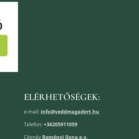
ELÉRHETŐSÉGEK:
e-mail:
info@veddmagadert.hu
Telefon:
+36205911059
Cégnév
Reményi Ilona e.v.