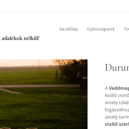
Kezdőlap
Újdonságaink
To
 adalékok nélkül!
Durum
A
Veddmag
kiváló min
amely töké
fogásokhoz
amely term
stabil szer