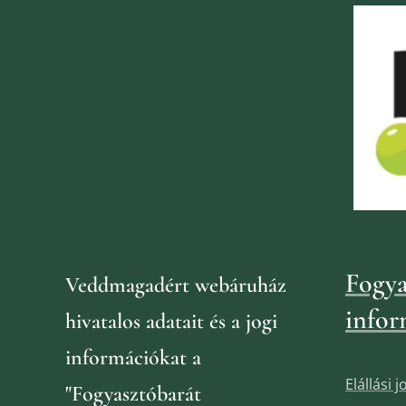
Fogya
Veddmagadért webáruház
infor
hivatalos adatait és a jogi
információkat
a
Elállási 
"Fogyasztóbarát