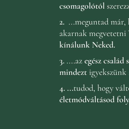
csomagolótól
szerez
2.
...meguntad már, 
akarnak megvetetni 
kínálunk Neked.
3.
....az
egész család
mindezt
igyekszünk 
4.
...
tudod, hogy vált
életmódváltásod fol