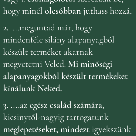
hogy minél
olcsóbban
juthass hozzá
.
2.
...meguntad már, hogy
mindenféle silány alapanyagból
készült terméket akarnak
megvetetni Veled.
Mi minőségi
alapanyagokból készült termékeket
kínálunk Neked.
3.
....az
egész család számára
,
kicsinytől-nagyig tartogatunk
meglepetéseket, mindezt
igyekszünk