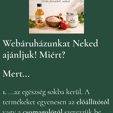
Webáruházunkat Neked
ajánljuk!
Miért?
Mert...
1.
...az egészség sokba kerül. A
termékeket egyenesen az
előállítótól
vagy a
csomagolótól
szerezzük be,