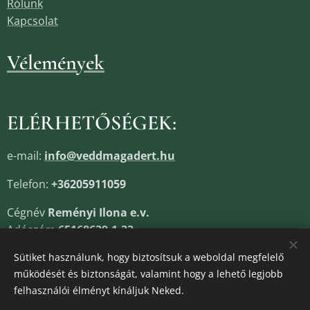
Rólunk
Kapcsolat
Vélemények
ELÉRHETŐSÉGEK:
e-mail:
info@veddmagadert.hu
Telefon:
+36205911059
Cégnév
Reményi Ilona e.v.
Adószám
65168639-1-33
Cégjegyzékszám
13805685
Sütiket használunk, hogy biztosítsuk a weboldal megfelelő
működését és biztonságát, valamint hogy a lehető legjobb
felhasználói élményt kínáljuk Neked.