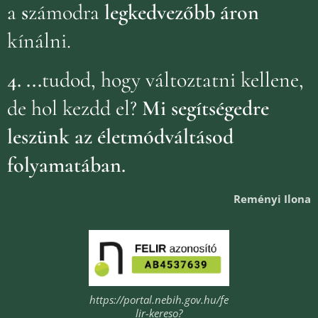
a
s
zámodra
legkedvezőbb áron
kínálni.
4.
...
tudod, hogy változtatni kellene,
de hol kezdd el?
Mi segítségedre
leszünk az életmódváltásod
folyamatában.
Reményi Ilona
https://portal.nebih.gov.hu/fe
lir-kereso?