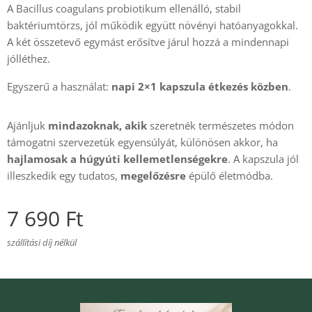
A Bacillus coagulans probiotikum ellenálló, stabil
baktériumtörzs, jól működik együtt növényi hatóanyagokkal.
A két összetevő egymást erősítve járul hozzá a mindennapi
jólléthez.
Egyszerű a használat:
napi 2×1 kapszula étkezés közben
.
Ajánljuk
mindazoknak, akik
szeretnék természetes módon
támogatni szervezetük egyensúlyát, különösen akkor, ha
hajlamosak a húgyúti kellemetlenségekre
. A kapszula jól
illeszkedik egy tudatos,
megelőzésre
épülő életmódba.
7 690
Ft
szállítási díj nélkül