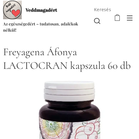
Keresés
Veddmagadért
Az egészségedért – tudatosan, adalékok
nélkül!
Freyagena Áfonya
LACTOCRAN kapszula 60 db