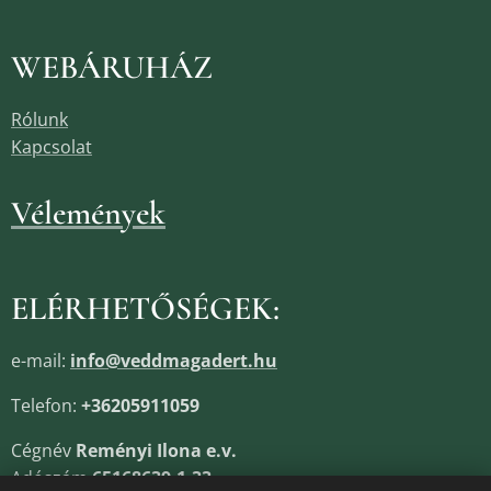
WEBÁRUHÁZ
Rólunk
Kapcsolat
Vélemények
ELÉRHETŐSÉGEK:
e-mail:
info@veddmagadert.hu
Telefon:
+36205911059
Cégnév
Reményi Ilona e.v.
Adószám
65168639-1-33