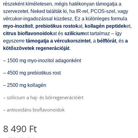
részeként kíméletesen, mégis hatékonyan támogatja a
szervezetet. Neked találták ki, ha IR‑rel, PCOS‑szel, vagy
vércukor‑ingadozással küzdesz. Ez a különleges formula
myo‑inozitol
t,
prebiotikus rostok
at,
kollagén peptidek
et,
citrus bioflavonoidok
at és
szilícium
ot tartalmaz – így
egyszerre
támogatja a vércukorszintet
, a
bélflórát
, és
a
kötőszövetek regenerációját
.
– 1500 mg myo‑inozitol adagonként
– 4500 mg prebiotikus rost
– 2500 mg kollagén
– szilícium a haj‑ és bőrregenerációért
– antioxidáns bioflavonoidok
8 490
Ft