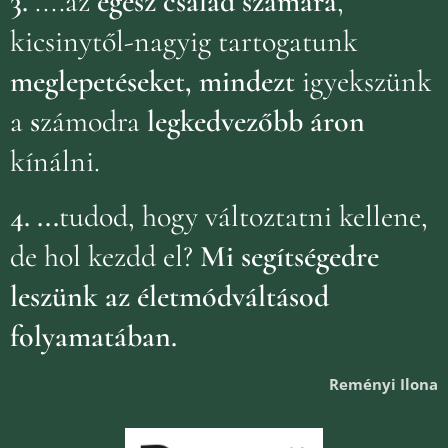
3.
....az
egész család számára
,
kicsinytől-nagyig tartogatunk
meglepetéseket, mindezt
igyekszünk
a
s
zámodra
legkedvezőbb áron
kínálni.
4.
...
tudod, hogy változtatni kellene,
de hol kezdd el?
Mi segítségedre
leszünk az életmódváltásod
folyamatában.
Reményi Ilona