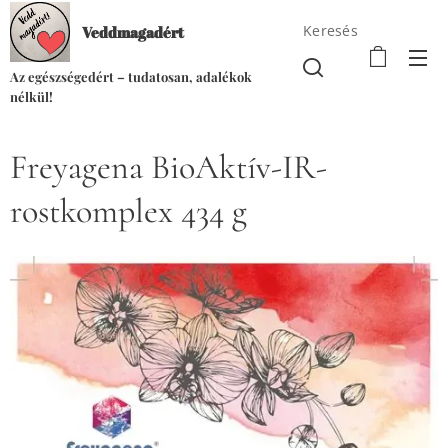
Keresés
Veddmagadért
Az egészségedért – tudatosan, adalékok
nélkül!
Freyagena BioAktív-IR-
rostkomplex 434 g