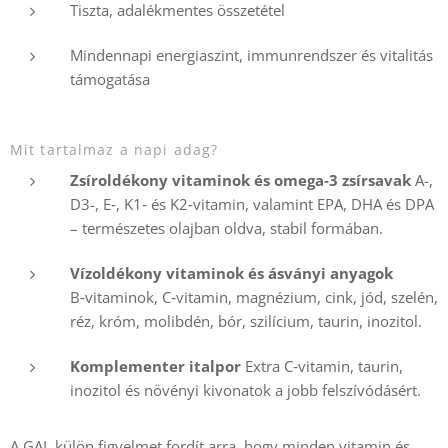
Tiszta, adalékmentes összetétel
Mindennapi energiaszint, immunrendszer és vitalitás
támogatása
Mit tartalmaz a napi adag?
Zsíroldékony vitaminok és omega‑3 zsírsavak
A-,
D3-, E‑, K1‑ és K2‑vitamin, valamint EPA, DHA és DPA
– természetes olajban oldva, stabil formában.
Vízoldékony vitaminok és ásványi anyagok
B‑vitaminok, C‑vitamin, magnézium, cink, jód, szelén,
réz, króm, molibdén, bór, szilícium, taurin, inozitol.
Komplementer italpor
Extra C‑vitamin, taurin,
inozitol és növényi kivonatok a jobb felszívódásért.
A GAL külön figyelmet fordít arra, hogy minden vitamin és