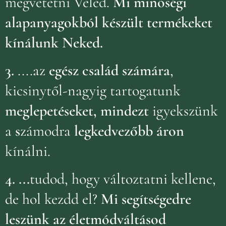
megvetetni Veled.
Mi minőségi
alapanyagokból készült termékeket
kínálunk Neked.
3.
....az
egész család számára
,
kicsinytől-nagyig tartogatunk
meglepetéseket, mindezt
igyekszünk
a
s
zámodra
legkedvezőbb áron
kínálni.
4.
...
tudod, hogy változtatni kellene,
de hol kezdd el?
Mi segítségedre
leszünk az életmódváltásod