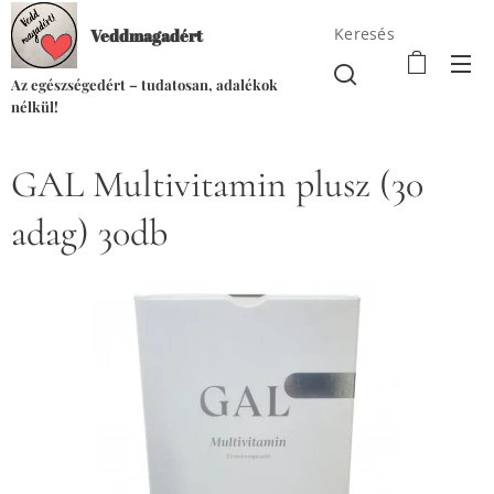
Keresés
Veddmagadért
Az egészségedért – tudatosan, adalékok
nélkül!
GAL Multivitamin plusz (30
adag) 30db