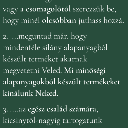
vagy a
csomagolótól
szerezzük be,
hogy minél
olcsóbban
juthass hozzá
.
2.
...meguntad már, hogy
mindenféle silány alapanyagból
készült terméket akarnak
megvetetni Veled.
Mi minőségi
alapanyagokból készült termékeket
kínálunk Neked.
3.
....az
egész család számára
,
kicsinytől-nagyig tartogatunk