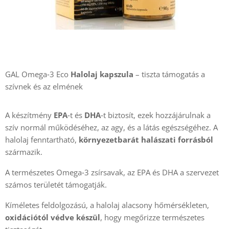
GAL Omega‑3 Eco
Halolaj kapszula
– tiszta támogatás a
szívnek és az elmének
A készítmény
EPA
‑t és
DHA
‑t biztosít, ezek hozzájárulnak a
szív normál működéséhez, az agy, és a látás egészségéhez. A
halolaj fenntartható,
környezetbarát halászati forrásból
származik.
A természetes Omega‑3 zsírsavak, az EPA és DHA a szervezet
számos területét támogatják.
Kíméletes feldolgozású, a halolaj alacsony hőmérsékleten,
oxidációtól védve készül
, hogy megőrizze természetes