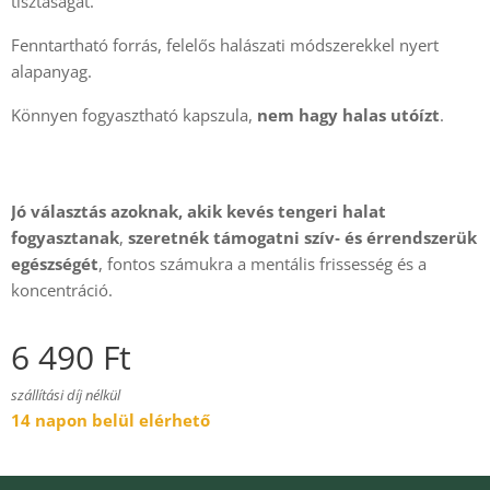
tisztaságát.
Fenntartható forrás, felelős halászati módszerekkel nyert
alapanyag.
Könnyen fogyasztható kapszula,
nem hagy halas utóízt
.
Jó választás
azoknak, akik kevés tengeri halat
fogyasztanak
,
szeretnék támogatni szív‑ és érrendszerük
egészségét
, fontos számukra a mentális frissesség és a
koncentráció.
6 490
Ft
szállítási díj nélkül
14 napon belül elérhető