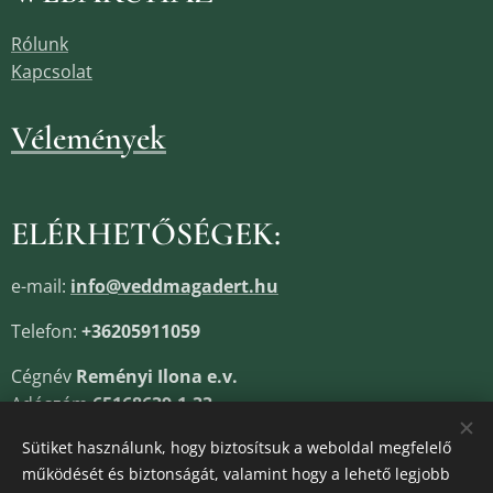
Rólunk
Kapcsolat
Vélemények
ELÉRHETŐSÉGEK:
e-mail:
info@veddmagadert.hu
Telefon:
+36205911059
Cégnév
Reményi Ilona e.v.
Adószám
65168639-1-33
Cégjegyzékszám
13805685
Sütiket használunk, hogy biztosítsuk a weboldal megfelelő
működését és biztonságát, valamint hogy a lehető legjobb