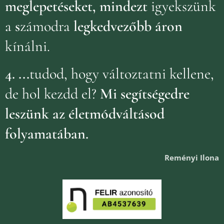
meglepetéseket, mindezt
igyekszünk
a
s
zámodra
legkedvezőbb áron
kínálni.
4.
...
tudod, hogy változtatni kellene,
de hol kezdd el?
Mi segítségedre
leszünk az életmódváltásod
folyamatában.
Reményi Ilona