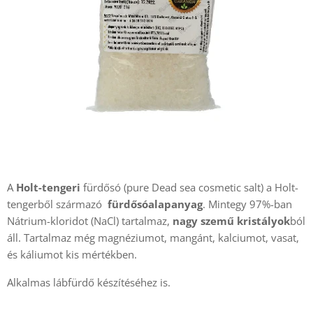
A
Holt-tengeri
fürdősó (pure Dead sea cosmetic salt) a Holt-
tengerből származó
fürdősóalapanyag
. Mintegy 97%-ban
Nátrium-kloridot (NaCl) tartalmaz,
nagy szemű kristályok
ból
áll. Tartalmaz még magnéziumot, mangánt, kalciumot, vasat,
és káliumot kis mértékben.
Alkalmas lábfürdő készítéséhez is.