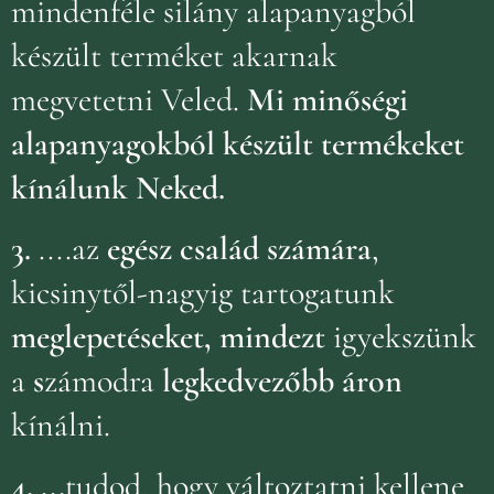
mindenféle silány alapanyagból
készült terméket akarnak
megvetetni Veled.
Mi minőségi
alapanyagokból készült termékeket
kínálunk Neked.
3.
....az
egész család számára
,
kicsinytől-nagyig tartogatunk
meglepetéseket, mindezt
igyekszünk
a
s
zámodra
legkedvezőbb áron
kínálni.
4.
...
tudod, hogy változtatni kellene,