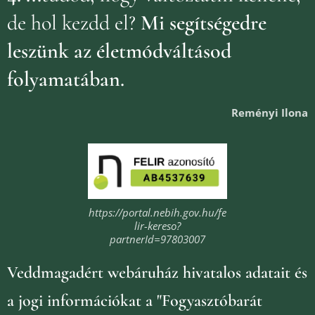
de hol kezdd el?
Mi segítségedre
leszünk az életmódváltásod
folyamatában.
Reményi Ilona
https://portal.nebih.gov.hu/fe
lir-kereso?
partnerId=97803007
Veddmagadért webáruház
hivatalos adatait és
a jogi információkat
a "Fogyasztóbarát