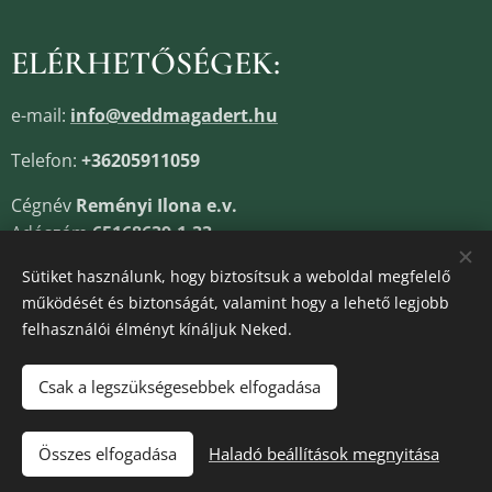
ELÉRHETŐSÉGEK:
e-mail:
info@veddmagadert.hu
Telefon:
+36205911059
Cégnév
Reményi Ilona e.v.
Adószám
65168639-1-33
Cégjegyzékszám
13805685
Sütiket használunk, hogy biztosítsuk a weboldal megfelelő
működését és biztonságát, valamint hogy a lehető legjobb
felhasználói élményt kínáljuk Neked.
Sütik
Csak a legszükségesebbek elfogadása
Kosárba
Összes elfogadása
Haladó beállítások megnyitása