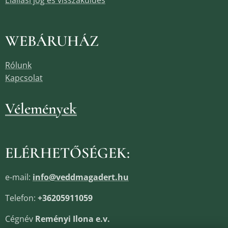
Elállási jog és visszaküldés
WEBÁRUHÁZ
Rólunk
Kapcsolat
Vélemények
ELÉRHETŐSÉGEK:
e-mail:
info@veddmagadert.hu
Telefon:
+36205911059
Cégnév
Reményi Ilona e.v.