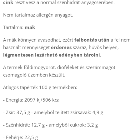
cink
részt vesz a normál szénhidrát-anyagcserében.
Nem tartalmaz allergén anyagot.
Tartalma:
mák
A mák könnyen avasodhat, ezért
felbontás után
a fel nem
használt mennyiséget
érdemes
száraz, hűvös helyen,
légmentesen lezárható edényben
tárolni
.
A termék földimogyorót, dióféléket és szezámmagot
csomagoló üzemben készült.
Átlagos tápérték 100 g termékben:
- Energia: 2097 kJ/506 kcal
- Zsír: 37,5 g - amelyből telített zsírsavak: 4,9 g
- Szénhidrát: 12,7 g - amelyből cukrok: 3,2 g
- Fehérje: 22,5 g