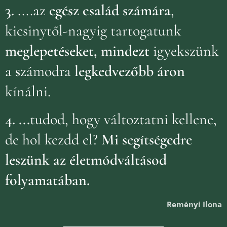
3.
....az
egész család számára
,
kicsinytől-nagyig tartogatunk
meglepetéseket, mindezt
igyekszünk
a
s
zámodra
legkedvezőbb áron
kínálni.
4.
...
tudod, hogy változtatni kellene,
de hol kezdd el?
Mi segítségedre
leszünk az életmódváltásod
folyamatában.
Reményi Ilona