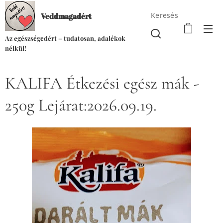
Keresés
Veddmagadért
Az egészségedért – tudatosan, adalékok
nélkül!
KALIFA Étkezési egész mák -
250g Lejárat:2026.09.19.