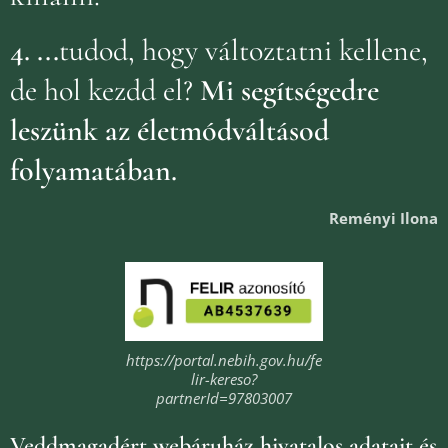
4.
...
tudod, hogy változtatni kellene,
de hol kezdd el?
Mi segítségedre
leszünk az életmódváltásod
folyamatában.
Reményi Ilona
https://portal.nebih.gov.hu/fe
lir-kereso?
partnerId=97803007
Veddmagadért webáruház
hivatalos adatait és