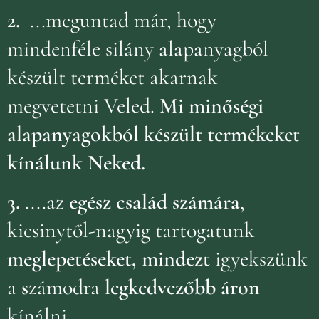
2.
...meguntad már, hogy
mindenféle silány alapanyagból
készült terméket akarnak
megvetetni Veled.
Mi minőségi
alapanyagokból készült termékeket
kínálunk Neked.
3.
....az
egész család számára
,
kicsinytől-nagyig tartogatunk
meglepetéseket, mindezt
igyekszünk
a
s
zámodra
legkedvezőbb áron
kínálni.