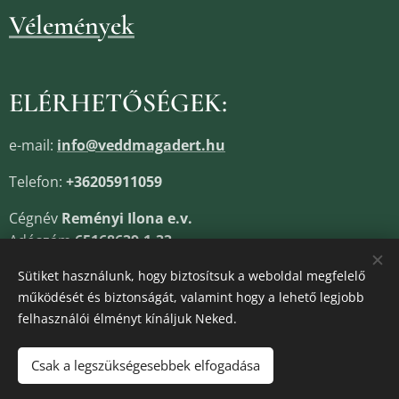
Vélemények
ELÉRHETŐSÉGEK:
e-mail:
info@veddmagadert.hu
Telefon:
+36205911059
Cégnév
Reményi Ilona e.v.
Adószám
65168639-1-33
Cégjegyzékszám
13805685
Sütiket használunk, hogy biztosítsuk a weboldal megfelelő
működését és biztonságát, valamint hogy a lehető legjobb
felhasználói élményt kínáljuk Neked.
Sütik
Csak a legszükségesebbek elfogadása