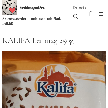
Keresés
Veddmagadért
Az egészségedért – tudatosan, adalékok
nélkül!
KALIFA Lenmag 250g