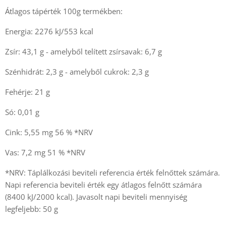
Átlagos tápérték 100g termékben:
Energia: 2276 kJ/553 kcal
Zsír: 43,1 g - amelyből telített zsírsavak: 6,7 g
Szénhidrát: 2,3 g - amelyből cukrok: 2,3 g
Fehérje: 21 g
Só: 0,01 g
Cink: 5,55 mg 56 % *NRV
Vas: 7,2 mg 51 % *NRV
*NRV: Táplálkozási beviteli referencia érték felnőttek számára.
Napi referencia beviteli érték egy átlagos felnőtt számára
(8400 kJ/2000 kcal). Javasolt napi beviteli mennyiség
legfeljebb: 50 g