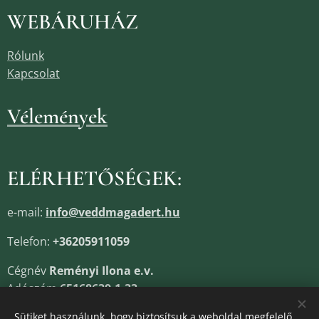
WEBÁRUHÁZ
Rólunk
Kapcsolat
Vélemények
ELÉRHETŐSÉGEK:
e-mail:
info@veddmagadert.hu
Telefon:
+36205911059
Cégnév
Reményi Ilona e.v.
Adószám
65168639-1-33
Cégjegyzékszám
13805685
Sütiket használunk, hogy biztosítsuk a weboldal megfelelő