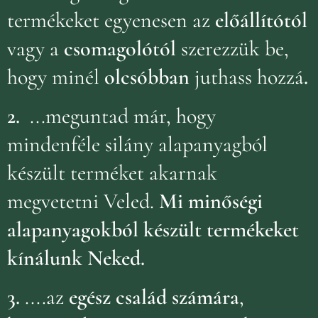
termékeket egyenesen az
előállítótól
vagy a
csomagolótól
szerezzük be,
hogy minél
olcsóbban
juthass hozzá
.
2.
...meguntad már, hogy
mindenféle silány alapanyagból
készült terméket akarnak
megvetetni Veled.
Mi minőségi
alapanyagokból készült termékeket
kínálunk Neked.
3.
....az
egész család számára
,