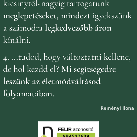
kicsinytől-nagyig tartogatunk
meglepetéseket, mindezt
igyekszünk
a
s
zámodra
legkedvezőbb áron
kínálni.
4.
...
tudod, hogy változtatni kellene,
de hol kezdd el?
Mi segítségedre
leszünk az életmódváltásod
folyamatában.
Reményi Ilona