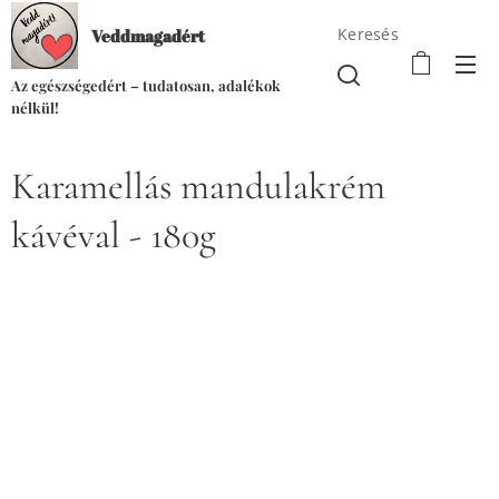
Keresés
Veddmagadért
Az egészségedért – tudatosan, adalékok
nélkül!
Karamellás mandulakrém
kávéval - 180g