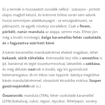
Ez a termék is hozzáadott zsiradék nélkül - szárazon - pirított
olajos magból készül, és krémmé őrlése során sem adunk
hozzá semmilyen adalékanyagot - se emulgeálószert, se
pálmazsírt, se egyéb növényi zsiradékot. Csak a
finom,
pörkölt, natúr mandula
az alapja, semmi más. Ehhez jön
még a kiváló minőségű,
belga karamellás fehér csokoládé
,
és
a
fagyasztva szárított kávé
.
A kávés-karamellás mandulakrémet eheted magában, lehet
kekszek
,
sütik tölteléke
. Krémesebb lesz tőle a
smoothie
is
(pl. banánnal és tejjel összeturmixolva), laktatóbb a
zabkása
,
és még délután
nasi
nak is kiváló, egy kis gyümölcsöt
belemártogatva. (A mi titkos nasi tippünk: datolya megtöltve
kávés mandulakrémmel, olvasztott étcsokiba mártva.
Szuper
gasztroajándék
nak is.)
Összetevők:
mandula (78%), fehér csokoládé karamellel
(20%) (kakaóvaj, cukor, tejpor, tejcukor, fehérjepor, sovány