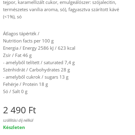
tejpor, karamellizált cukor, emulgeálószer: szójalecitin,
természetes vanília aroma, só), fagyasztva szárított kávé
(<1%), só
Átlagos tápérték /
Nutrition facts per 100 g
Energia / Energy 2586 kJ / 623 kcal
Zsír / Fat 46 g
- amelyből telített / saturated 7,4 g
Szénhidrát / Carbohydrates 28 g
- amelyből cukrok / sugars 13 g
Fehérje / Protein 18 g
Só / Salt 0 g
2 490
Ft
szállítási díj nélkül
Készleten