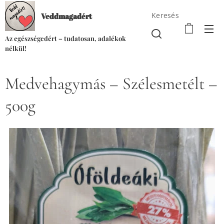
Keresés
Veddmagadért
Az egészségedért – tudatosan, adalékok
nélkül!
Medvehagymás – Szélesmetélt –
500g