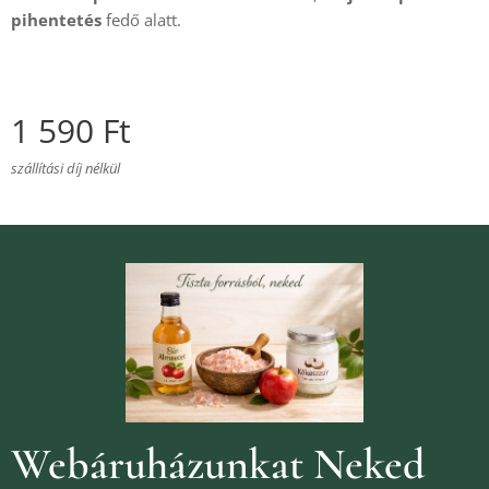
pihentetés
fedő alatt.
1 590
Ft
szállítási díj nélkül
Webáruházunkat Neked