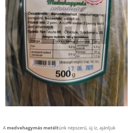
A
medvehagymás metélt
ünk népszerű, új íz, ajánljuk