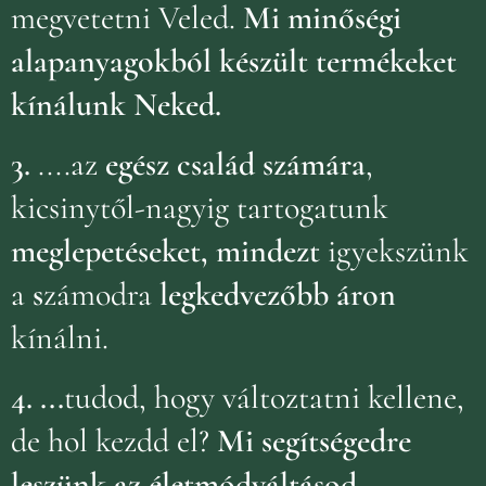
megvetetni Veled.
Mi minőségi
alapanyagokból készült termékeket
kínálunk Neked.
3.
....az
egész család számára
,
kicsinytől-nagyig tartogatunk
meglepetéseket, mindezt
igyekszünk
a
s
zámodra
legkedvezőbb áron
kínálni.
4.
...
tudod, hogy változtatni kellene,
de hol kezdd el?
Mi segítségedre
leszünk az életmódváltásod