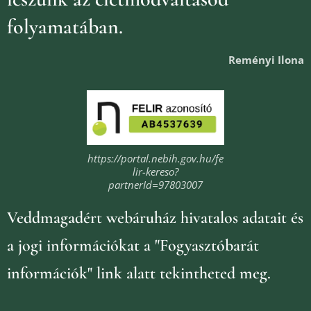
folyamatában.
Reményi Ilona
https://portal.nebih.gov.hu/fe
lir-kereso?
partnerId=97803007
Veddmagadért webáruház
hivatalos adatait és
a jogi információkat
a "Fogyasztóbarát
információk" link alatt tekintheted meg.