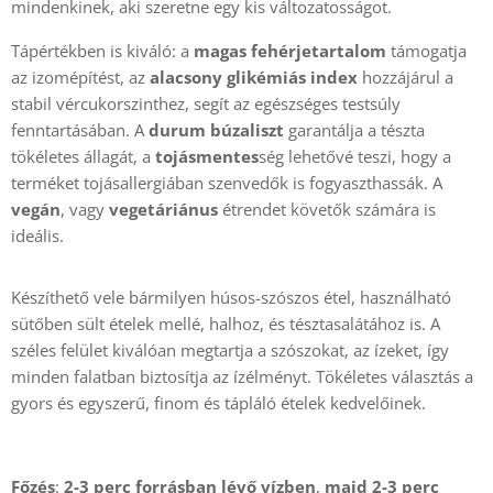
mindenkinek, aki szeretne egy kis változatosságot.
Tápértékben is kiváló: a
magas fehérjetartalom
támogatja
az izomépítést, az
alacsony glikémiás index
hozzájárul a
stabil vércukorszinthez, segít az egészséges testsúly
fenntartásában. A
durum búzaliszt
garantálja a tészta
tökéletes állagát, a
tojásmentes
ség lehetővé teszi, hogy a
terméket tojásallergiában szenvedők is fogyaszthassák. A
vegán
, vagy
vegetáriánus
étrendet követők számára is
ideális.
Készíthető vele bármilyen húsos-szószos étel, használható
sütőben sült ételek mellé, halhoz, és tésztasalátához is. A
széles felület kiválóan megtartja a szószokat, az ízeket, így
minden falatban biztosítja az ízélményt. Tökéletes választás a
gyors és egyszerű, finom és tápláló ételek kedvelőinek.
Főzés
:
2-3 perc forrásban lévő vízben
,
majd 2-3 perc