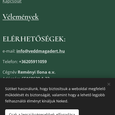
Kapcsolat
Vélemények
ELÉRHETŐSÉGEK:
e-mail:
info@veddmagadert.hu
Telefon:
+36205911059
Cégnév
Reményi Ilona e.v.
Adószám
65168639-1-33
Cégjegyzékszám
13805685
Sütiket használunk, hogy biztosítsuk a weboldal megfelelő
működését és biztonságát, valamint hogy a lehető legjobb
felhasználói élményt kínáljuk Neked.
Sütik
Csak a legszükségesebbek elfogadása