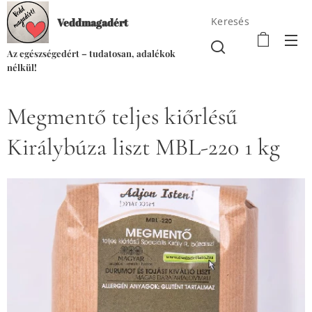
Keresés
Veddmagadért
Az egészségedért – tudatosan, adalékok
nélkül!
Megmentő teljes kiőrlésű
Királybúza liszt MBL-220 1 kg