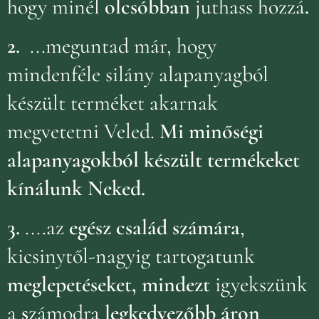
hogy minél
olcsóbban
juthass hozzá
.
2.
...meguntad már, hogy
mindenféle silány alapanyagból
készült terméket akarnak
megvetetni Veled.
Mi minőségi
alapanyagokból készült termékeket
kínálunk Neked.
3.
....az
egész család számára
,
kicsinytől-nagyig tartogatunk
meglepetéseket, mindezt
igyekszünk
a
s
zámodra
legkedvezőbb áron