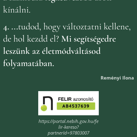
kínálni.
4.
...
tudod, hogy változtatni kellene,
de hol kezdd el?
Mi segítségedre
leszünk az életmódváltásod
folyamatában.
Reményi Ilona
https://portal.nebih.gov.hu/fe
lir-kereso?
partnerId=97803007