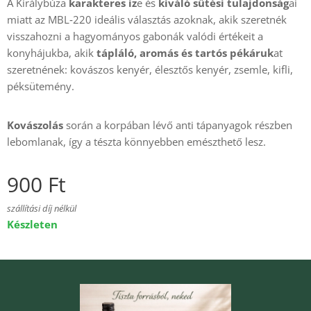
A Királybúza
karakteres íz
e és
kiváló sütési tulajdonság
ai
miatt az MBL‑220 ideális választás azoknak, akik szeretnék
visszahozni a hagyományos gabonák valódi értékeit a
konyhájukba, akik
tápláló, aromás és tartós pékáruk
at
szeretnének: kovászos kenyér, élesztős kenyér, zsemle, kifli,
péksütemény.
Kovászolás
során a korpában lévő anti tápanyagok részben
lebomlanak, így a tészta könnyebben emészthető lesz.
900
Ft
szállítási díj nélkül
Készleten