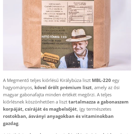
A Megmentő teljes kiőrlésű Királybúza liszt
MBL‑220
egy
hagyományos,
kővel őrölt prémium liszt
, amely az ősi
magyar gabonafajta minden értékét megőrzi. A teljes
kiőrlésnek köszönhetően a liszt
tartalmazza a gabonaszem
korpáját, csíráját és magbelsőjét
, így természetes
rostokban, ásványi anyagokban és vitaminokban
gazdag
.