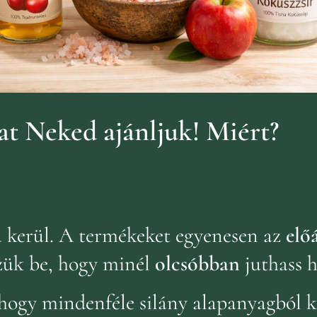
t Neked ajánljuk!
Miért?
ba kerül. A termékeket egyenesen az
előá
zük be, hogy minél
olcsóbban
juthass 
hogy mindenféle silány alapanyagból k