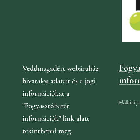
Fogya
Veddmagadért webáruház
infor
hivatalos adatait és a jogi
információkat
a
Elállási 
"Fogyasztóbarát
információk" link alatt
tekintheted meg.