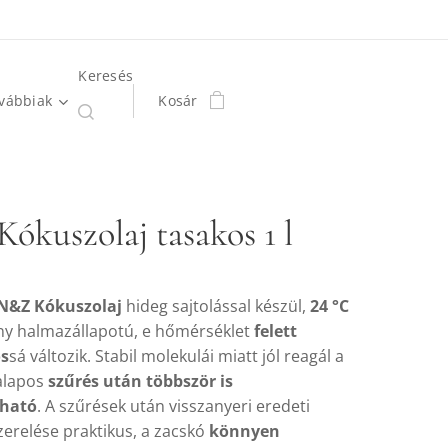
Keresés
vábbiak
Kosár
ókuszolaj tasakos 1 l
N&Z Kókuszolaj
hideg sajtolással készül,
24 °C
ny halmazállapotú, e hőmérséklet
felett
ós
sá változik. Stabil molekulái miatt jól reagál a
 alapos
szűrés után többször is
lható
. A szűrések után visszanyeri eredeti
szerelése praktikus, a zacskó
könnyen