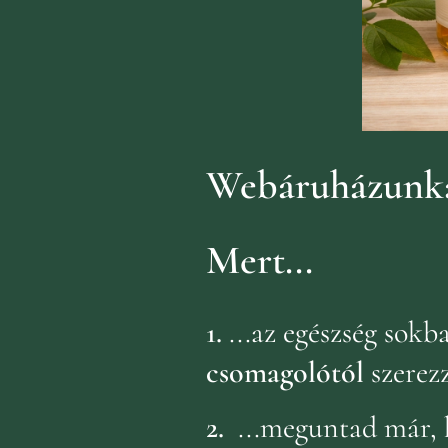
Webáruházunka
Mert...
1.
...az egészség sok
csomagolótól
szerez
2.
...meguntad már, 