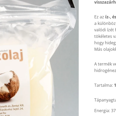
visszazárh
Ez az
íz-, 
a különböző 
valódi ízét
tökéletes v
hogy hideg
Más olajokk
A termék v
hidrogénez
Tartalma:
Tápanyagta
Energia: 37