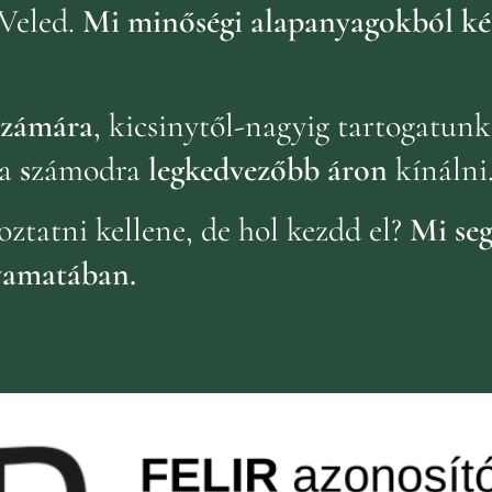
Veled.
Mi minőségi alapanyagokból ké
 számára
, kicsinytől-nagyig tartogatun
a
s
zámodra
legkedvezőbb áron
kínálni
oztatni kellene, de hol kezdd el?
Mi seg
yamatában.