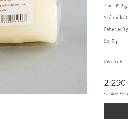
Zsír: 99,9 g
Szénhidrát:
Fehérje: 0 g
Só: 0 g
Kiszerelés:
2 290
szállítási díj né