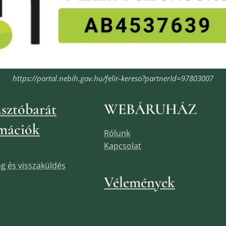
https://portal.nebih.gov.hu/felir-kereso?partnerId=97803007
sztóbarát
WEBÁRUHÁZ
mációk
Rólunk
Kapcsolat
jog és visszaküldés
Vélemények