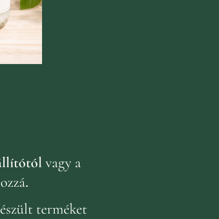
llítótól
vagy a
hozzá
.
észült terméket