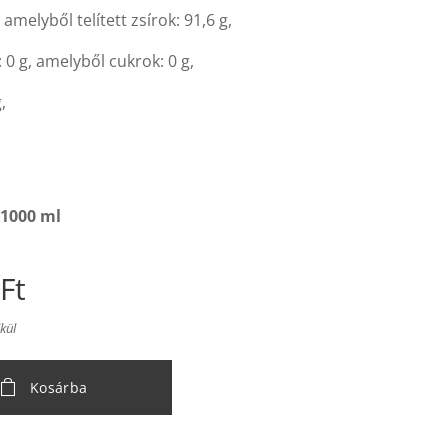
, amelyből telített zsírok: 91,6 g,
 0 g, amelyből cukrok: 0 g,
,
1000 ml
Ft
lkül
Kosárba