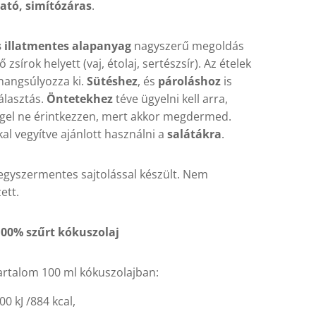
ató, simítózáras
.
és illatmentes alapanyag
nagyszerű megoldás
zsírok helyett (vaj, étolaj, sertészsír). Az ételek
 hangsúlyozza ki.
Sütéshez
, és
pároláshoz
is
álasztás.
Öntetekhez
téve ügyelni kell arra,
gel ne érintkezzen, mert akkor megdermed.
al vegyítve ajánlott használni a
salátákra
.
egyszermentes sajtolással készült. Nem
ett.
100% szűrt kókuszolaj
rtalom 100 ml kókuszolajban:
00 kJ /884 kcal,