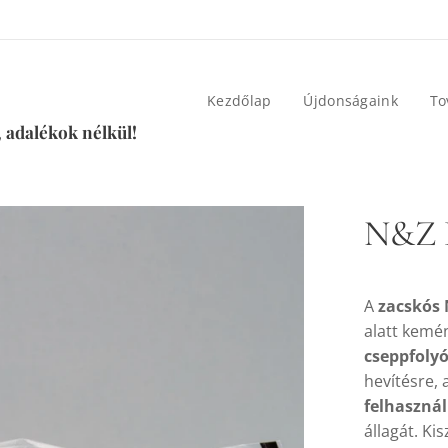
Kezdőlap
Újdonságaink
To
 adalékok nélkül!
N&Z K
A
zacskós 
alatt kemé
cseppfoly
hevítésre,
felhaszná
állagát. Ki