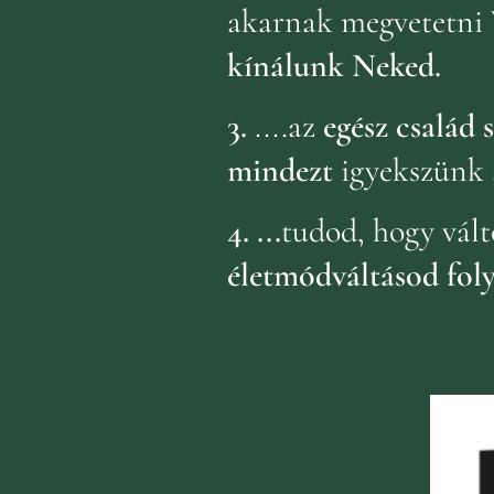
akarnak megvetetni 
kínálunk Neked.
3.
....az
egész család
mindezt
igyekszünk 
4.
...
tudod, hogy vált
életmódváltásod fol