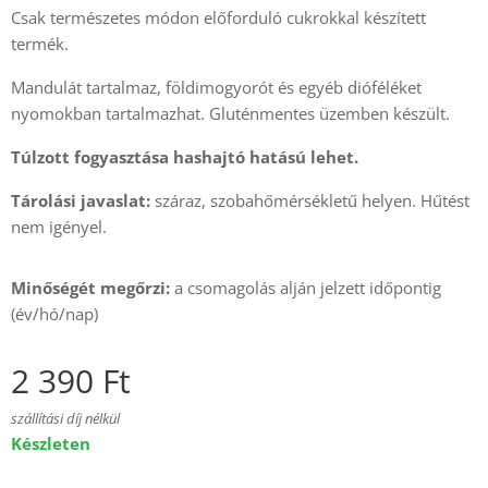
Csak természetes módon előforduló cukrokkal készített
termék.
Mandulát tartalmaz, földimogyorót és egyéb dióféléket
nyomokban tartalmazhat. Gluténmentes üzemben készült.
Túlzott fogyasztása hashajtó hatású lehet.
Tárolási javaslat:
száraz, szobahőmérsékletű helyen. Hűtést
nem igényel.
Minőségét megőrzi:
a csomagolás alján jelzett időpontig
(év/hó/nap)
2 390
Ft
szállítási díj nélkül
Készleten