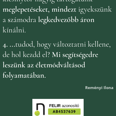
meglepetéseket, mindezt
igyekszünk
a
s
zámodra
legkedvezőbb áron
kínálni.
4.
...
tudod, hogy változtatni kellene,
de hol kezdd el?
Mi segítségedre
leszünk az életmódváltásod
folyamatában.
Reményi Ilona