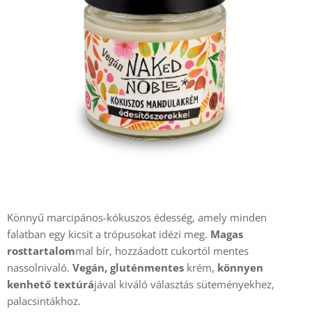
Könnyű marcipános-kókuszos édesség, amely minden
falatban egy kicsit a trópusokat idézi meg.
Magas
rosttartalom
mal bír, hozzáadott cukortól mentes
nassolnivaló.
Vegán, gluténmentes
krém,
könnyen
kenhető
textúrá
jával kiváló választás süteményekhez,
palacsintákhoz.