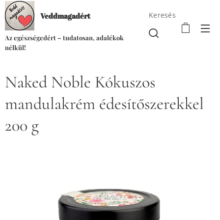
Keresés
Veddmagadért
Az egészségedért – tudatosan, adalékok
nélkül!
Naked Noble Kókuszos
mandulakrém édesítőszerekkel
200 g