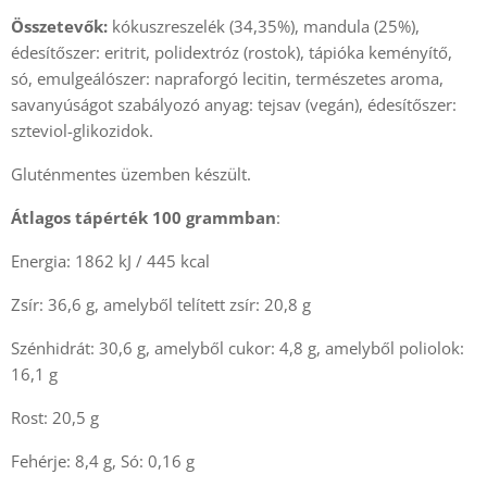
Összetevők:
kókuszreszelék (34,35%), mandula (25%),
édesítőszer: eritrit, polidextróz (rostok), tápióka keményítő,
só, emulgeálószer: napraforgó lecitin, természetes aroma,
savanyúságot szabályozó anyag: tejsav (vegán), édesítőszer:
szteviol-glikozidok.
Gluténmentes üzemben készült.
Átlagos tápérték 100 grammban
:
Energia: 1862 kJ / 445 kcal
Zsír: 36,6 g, amelyből telített zsír: 20,8 g
Szénhidrát: 30,6 g, amelyből cukor: 4,8 g, amelyből poliolok:
16,1 g
Rost: 20,5 g
Fehérje: 8,4 g, Só: 0,16 g