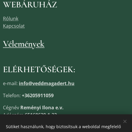
WEBÁRUHÁZ
Rólunk
Kapcsolat
Vélemények
ELÉRHETŐSÉGEK:
e-mail:
info@veddmagadert.hu
Telefon:
+36205911059
Cégnév
Reményi Ilona e.v.
Adószám
65168639-1-33
Cégjegyzékszám
13805685
Sütiket használunk, hogy biztosítsuk a weboldal megfelelő