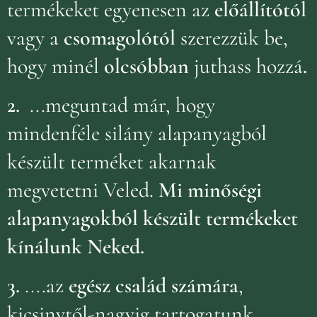
termékeket egyenesen az
előállítótól
vagy a
csomagolótól
szerezzük be,
hogy minél
olcsóbban
juthass hozzá
.
2.
...meguntad már, hogy
mindenféle silány alapanyagból
készült terméket akarnak
megvetetni Veled.
Mi minőségi
alapanyagokból készült termékeket
kínálunk Neked.
3.
....az
egész család számára
,
kicsinytől-nagyig tartogatunk