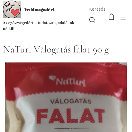
Keresés
Veddmagadért
Az egészségedért – tudatosan, adalékok
nélkül!
NaTuri Válogatás falat 90 g