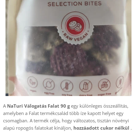
A 
NaTuri Válogatás Falat 90 g
 egy különleges összeállítás, 
amelyben a Falat termékcsalád több íze kapott helyet egy 
csomagban. A termék célja, hogy változatos, tisztán növényi 
alapú ropogós falatokat kínáljon, 
hozzáadott cukor nélkül
.