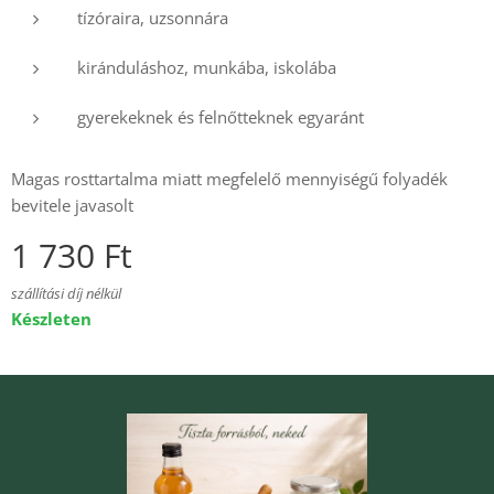
tízóraira, uzsonnára
kiránduláshoz, munkába, iskolába
gyerekeknek és felnőtteknek egyaránt
Magas rosttartalma miatt megfelelő mennyiségű folyadék
bevitele javasolt
1 730
Ft
szállítási díj nélkül
Készleten