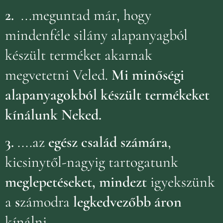
2.
...meguntad már, hogy
mindenféle silány alapanyagból
készült terméket akarnak
megvetetni Veled.
Mi minőségi
alapanyagokból készült termékeket
kínálunk Neked.
3.
....az
egész család számára
,
kicsinytől-nagyig tartogatunk
meglepetéseket, mindezt
igyekszünk
a
s
zámodra
legkedvezőbb áron
kínálni.