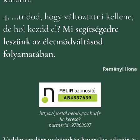
4.
...
tudod, hogy változtatni kellene,
de hol kezdd el?
Mi segítségedre
leszünk az életmódváltásod
folyamatában.
Reményi Ilona
https://portal.nebih.gov.hu/fe
lir-kereso?
partnerId=97803007
Veddmagadért webáruház
hivatalos adatait és