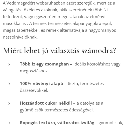
A Veddmagadért webáruházban azért szeretjük, mert ez a 
válogatás tökéletes azoknak, akik szeretnének több ízt 
felfedezni, vagy egyszerűen megosztanák az élményt 
másokkal is 
. 
A termék természetes alapanyagokra épül, 
magas tápértékkel, és remek alternatívája a hagyományos 
nassolnivalóknak.
Miért lehet jó választás számodra?
Több íz egy csomagban
 – ideális kóstoláshoz vagy 
megosztáshoz.
100% növényi alapú
 – tiszta, természetes 
összetevőkkel.
Hozzáadott cukor nélkül
 – a datolya és a 
gyümölcsök természetes édességével.
Ropogós textúra, változatos ízvilág
 – gyümölcsök, 