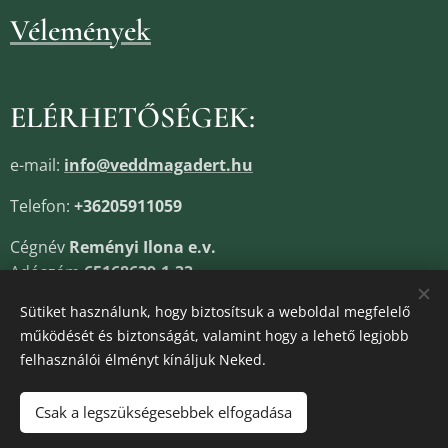
Vélemények
ELÉRHETŐSÉGEK:
e-mail:
info@veddmagadert.hu
Telefon:
+36205911059
Cégnév
Reményi Ilona e.v.
Adószám
65168639-1-33
Cégjegyzékszám
13805685
Sütiket használunk, hogy biztosítsuk a weboldal megfelelő
működését és biztonságát, valamint hogy a lehető legjobb
felhasználói élményt kínáljuk Neked.
Sütik
Csak a legszükségesebbek elfogadása