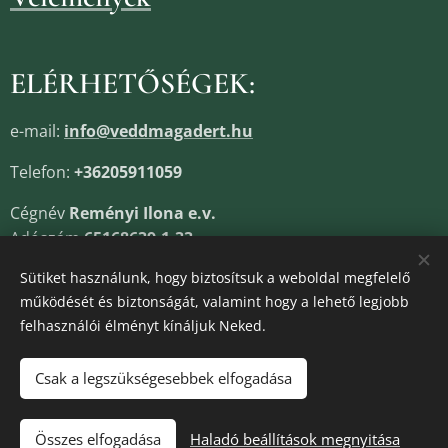
ELÉRHETŐSÉGEK:
e-mail:
info@veddmagadert.hu
Telefon:
+36205911059
Cégnév
Reményi Ilona e.v.
Adószám
65168639-1-33
Cégjegyzékszám
13805685
Sütiket használunk, hogy biztosítsuk a weboldal megfelelő
működését és biztonságát, valamint hogy a lehető legjobb
felhasználói élményt kínáljuk Neked.
Sütik
Csak a legszükségesebbek elfogadása
Kosárba
Összes elfogadása
Haladó beállítások megnyitása