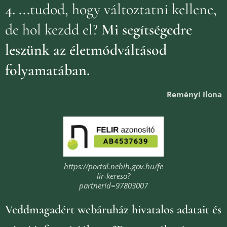
4.
...
tudod, hogy változtatni kellene,
de hol kezdd el?
Mi segítségedre
leszünk az életmódváltásod
folyamatában.
Reményi Ilona
https://portal.nebih.gov.hu/fe
lir-kereso?
partnerId=97803007
Veddmagadért webáruház
hivatalos adatait és