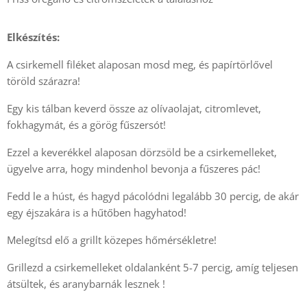
Elkészítés:
A csirkemell filéket alaposan mosd meg, és papírtörlővel
töröld szárazra!
Egy kis tálban keverd össze az olívaolajat, citromlevet,
fokhagymát, és a görög fűszersót!
Ezzel a keverékkel alaposan dörzsöld be a csirkemelleket,
ügyelve arra, hogy mindenhol bevonja a fűszeres pác!
Fedd le a húst, és hagyd pácolódni legalább 30 percig, de akár
egy éjszakára is a hűtőben hagyhatod!
Melegítsd elő a grillt közepes hőmérsékletre!
Grillezd a csirkemelleket oldalanként 5-7 percig, amíg teljesen
átsültek, és aranybarnák lesznek !