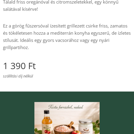
Tálald friss oregánóval és citromszeletekkel, egy könnyű
salátával kísérve!
Ez a görög fűszersóval ízesített grillezett csirke friss, zamatos
és tökéletesen hozza a mediterrán konyha egyszerű, de ízletes
stílusát. Ideális egy gyors vacsorához vagy egy nyári
grillpartihoz.
1 390
Ft
szállítási díj nélkül