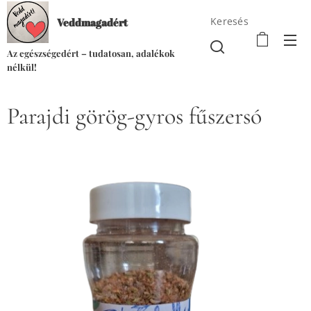
Keresés
Veddmagadért
Az egészségedért – tudatosan, adalékok
nélkül!
Parajdi görög-gyros fűszersó