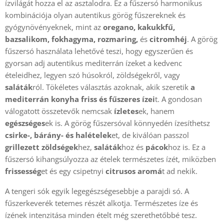
ízvilágát hozza el az asztalodra. Ez a fűszersó harmonikus
kombinációja olyan autentikus görög fűszereknek és
gyógynövényeknek, mint az
oregano, kakukkfű,
bazsalikom, fokhagyma, rozmaring,
és
citromhéj
. A görög
fűszersó használata lehetővé teszi, hogy egyszerűen és
gyorsan adj autentikus mediterrán ízeket a kedvenc
ételeidhez, legyen szó húsokról, zöldségekről, vagy
saláták
ról. Tökéletes választás azoknak, akik szeretik
a
mediterrán konyha friss és fűszeres ízei
t. A gondosan
válogatott összetevők nemcsak
ízletes
ek, hanem
egészséges
ek is. A görög fűszersóval könnyedén ízesíthetsz
csirke-, bárány- és halételek
et, de kiválóan passzol
grillezett zöldségek
hez,
saláták
hoz és
pácok
hoz is. Ez a
fűszersó kihangsúlyozza az ételek természetes ízét, miközben
frissesség
et és egy csipetnyi
citrusos aromá
t ad nekik.
A tengeri sók egyik legegészségesebbje a parajdi só. A
fűszerkeverék tetemes részét alkotja. Természetes íze és
ízének intenzitása minden ételt még szerethetőbbé tesz.