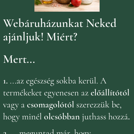
Webáruházunkat Neked
ajánljuk!
Miért?
Mert...
1.
...az egészség sokba kerül. A
termékeket egyenesen az
előállítótól
vagy a
csomagolótól
szerezzük be,
hogy minél
olcsóbban
juthass hozzá
.
2.
...meguntad már, hogy