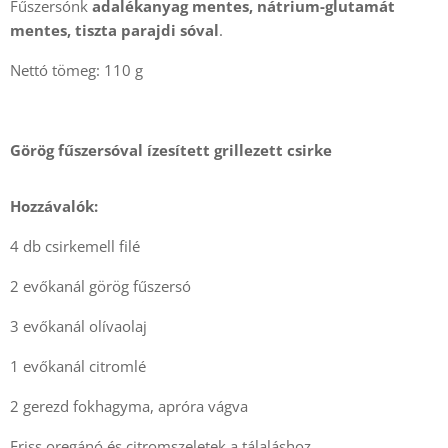
Fűszersónk
adalékanyag mentes, nátrium-glutamát
mentes, tiszta parajdi sóval
.
Nettó tömeg: 110 g
Görög fűszersóval ízesített grillezett csirke
Hozzávalók:
4 db csirkemell filé
2 evőkanál görög fűszersó
3 evőkanál olívaolaj
1 evőkanál citromlé
2 gerezd fokhagyma, apróra vágva
Friss oregánó és citromszeletek a tálaláshoz