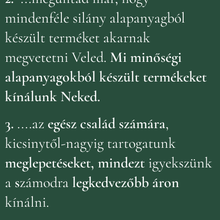
mindenféle silány alapanyagból
készült terméket akarnak
megvetetni Veled.
Mi minőségi
alapanyagokból készült termékeket
kínálunk Neked.
3.
....az
egész család számára
,
kicsinytől-nagyig tartogatunk
meglepetéseket, mindezt
igyekszünk
a
s
zámodra
legkedvezőbb áron
kínálni.