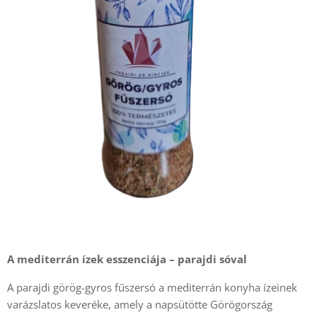
A mediterrán ízek esszenciája – parajdi sóval
A parajdi görög-gyros fűszersó a mediterrán konyha ízeinek
varázslatos keveréke, amely a napsütötte Görögország