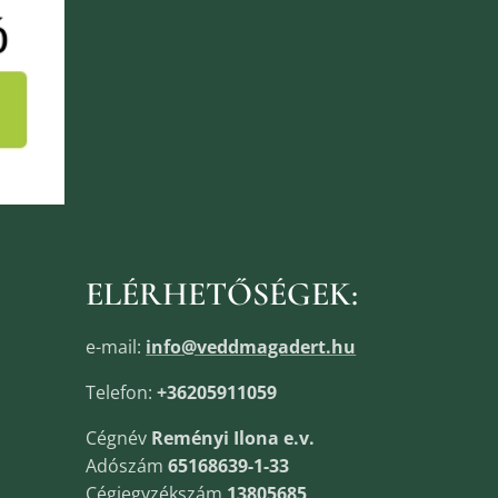
ELÉRHETŐSÉGEK:
e-mail:
info@veddmagadert.hu
Telefon:
+36205911059
Cégnév
Reményi Ilona e.v.
Adószám
65168639-1-33
Cégjegyzékszám
13805685