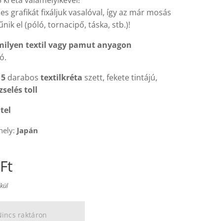
5 kréta valamelyikével!
nes grafikát fixáljuk vasalóval, így az már mosás
nik el (póló, tornacipő, táska, stb.)!
milyen textil vagy pamut anyagon
ó.
15
darabos
textilkréta
szett, fekete tintájú,
zselés toll
tel
hely:
Japán
Ft
lkül
incs raktáron