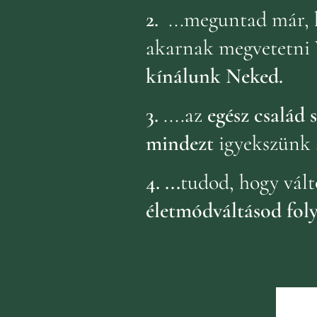
2.
...meguntad már, 
akarnak megvetetni 
kínálunk Neked.
3.
....az
egész család
mindezt
igyekszünk 
4.
...
tudod, hogy vált
életmódváltásod fol