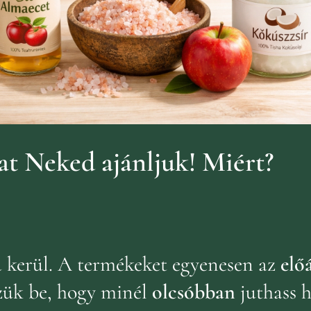
t Neked ajánljuk!
Miért?
ba kerül. A termékeket egyenesen az
előá
zük be, hogy minél
olcsóbban
juthass 