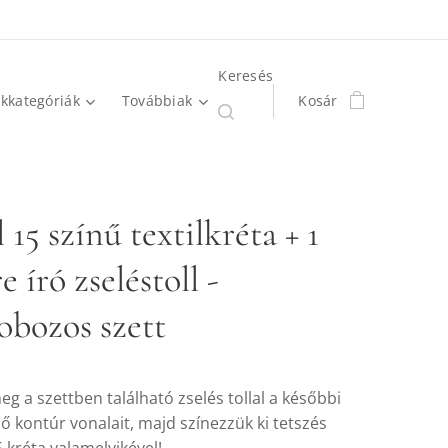
Keresés
kkategóriák
Továbbiak
Kosár
 15 színű textilkréta + 1
re író zseléstoll -
obozos szett
eg a szettben található zselés tollal a későbbi
ső kontúr vonalait, majd színezzük ki tetszés