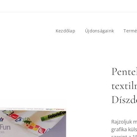
Kezdőlap
Újdonságaink
Termé
Pentel
textil
Díszd
Rajzoljuk m
grafika kül