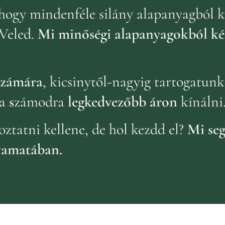
hogy mindenféle silány alapanyagból k
Veled.
Mi minőségi alapanyagokból ké
 számára
, kicsinytől-nagyig tartogatun
a
s
zámodra
legkedvezőbb áron
kínálni
oztatni kellene, de hol kezdd el?
Mi seg
yamatában.