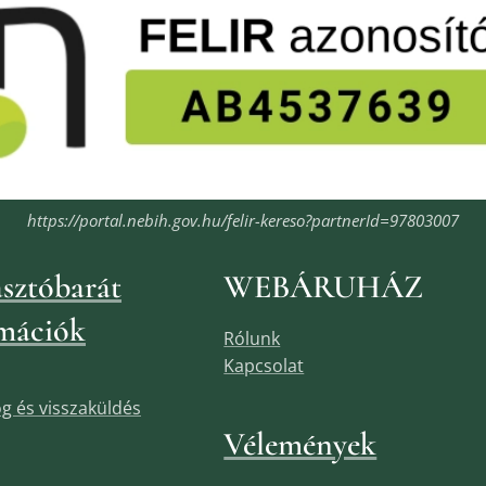
https://portal.nebih.gov.hu/felir-kereso?partnerId=97803007
sztóbarát
WEBÁRUHÁZ
mációk
Rólunk
Kapcsolat
jog és visszaküldés
Vélemények