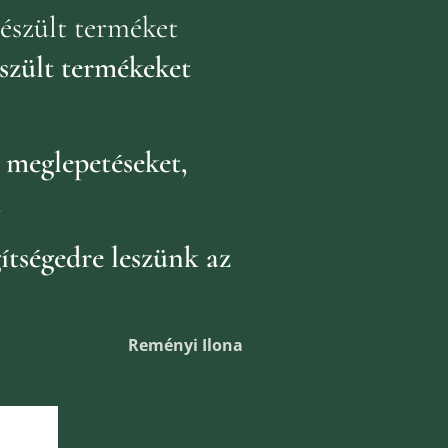
észült terméket
szült termékeket
k
meglepetéseket,
.
ítségedre leszünk az
Reményi Ilona