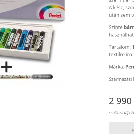
szerint a 1
A kész, szí
után sem tű
Szinte
bár
használhat
Tartalom:
textilre író
Márka:
Pen
Származási 
2 990
szállítási díj né
N