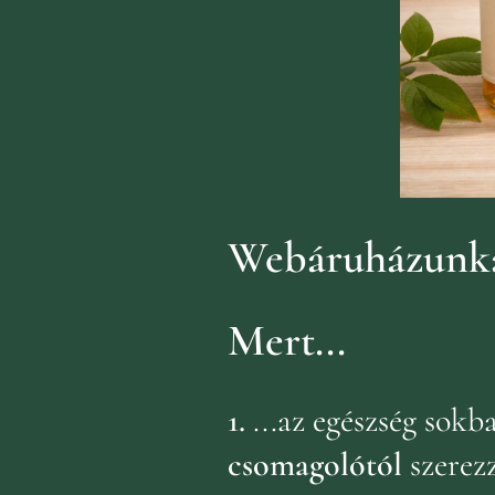
Webáruházunka
Mert...
1.
...az egészség sok
csomagolótól
szerez