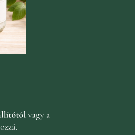
llítótól
vagy a
hozzá
.