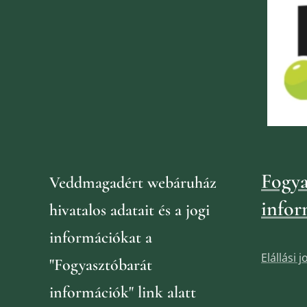
Fogya
Veddmagadért webáruház
infor
hivatalos adatait és a jogi
információkat
a
Elállási 
"Fogyasztóbarát
információk" link alatt