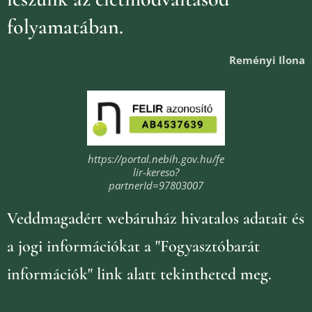
folyamatában.
Reményi Ilona
https://portal.nebih.gov.hu/fe
lir-kereso?
partnerId=97803007
Veddmagadért webáruház
hivatalos adatait és
a jogi információkat
a "Fogyasztóbarát
információk" link alatt tekintheted meg.