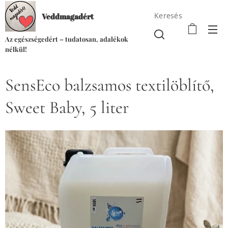
Keresés
Veddmagadért
Az egészségedért – tudatosan, adalékok
nélkül!
SensEco balzsamos textilöblítő,
Sweet Baby, 5 liter