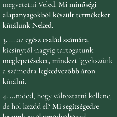
megvetetni Veled.
Mi minőségi
alapanyagokból készült termékeket
kínálunk Neked.
3.
....az
egész család számára
,
kicsinytől-nagyig tartogatunk
meglepetéseket, mindezt
igyekszünk
a
s
zámodra
legkedvezőbb áron
kínálni.
4.
...
tudod, hogy változtatni kellene,
de hol kezdd el?
Mi segítségedre
leszünk az életmódváltásod