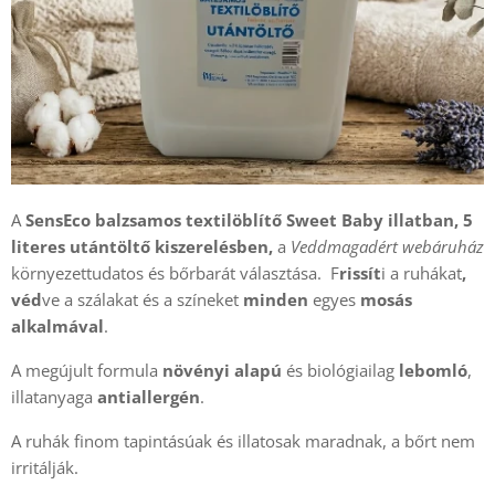
A
SensEco balzsamos textilöblítő Sweet Baby illatban, 5
literes utántöltő kiszerelésben,
a
Veddmagadért webáruház
környezettudatos és bőrbarát választása. F
rissít
i a ruhákat
,
véd
ve a szálakat és a színeket
minden
egyes
mosás
alkalmával
.
A megújult formula
növényi alapú
és biológiailag
lebomló
,
illatanyaga
antiallergén
.
A ruhák finom tapintásúak és illatosak maradnak, a bőrt nem
irritálják.