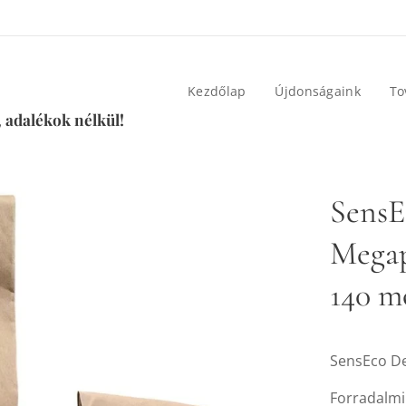
Kezdőlap
Újdonságaink
To
 adalékok nélkül!
SensE
Megapa
140 m
SensEco D
Forradalmi