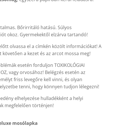
talmas. Bőrirritáló hatású. Súlyos
ciót okoz. Gyermekektől elzárva tartandó!
lőtt olvassa el a címkén közölt információkat! A
t követően a kezet és az arcot mossa meg!
oblémák esetén forduljon TOXIKOLÓGIAI
, vagy orvosához! Belégzés esetén az
emélyt friss levegőre kell vinni, és olyan
elyzetbe tenni, hogy könnyen tudjon lélegezni!
-edény elhelyezése hulladékként a helyi
ak megfelelően történjen!
eluxe mosólapka