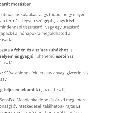
barát mosás
ban.
rutinos mosólapkás vagy, tudod, hogy milyen
ez a termék. Legyen szó
gépi -,
vagy
kézi
 mindennapi tisztításról, vagy egy utazásról,
gapack-kal hónapokra megoldhatod a
ásárlást.
ozata a
fehér
,
és
a
színes ruhákhoz
is
selyem és gyapjú
ruhanemű
esetén is
álasztás.
k:
95%> anionos felületaktív anyag ,glycerin, víz,
msav
ag teljesen lebomlik
(igazolt teszt!)
SensEco Mosólapka dobozát őrizd meg, mert
onsági óvintézkedések találhatóak rajta!
Ez
 csomag
, egyszerű papírban kerül feladásra.