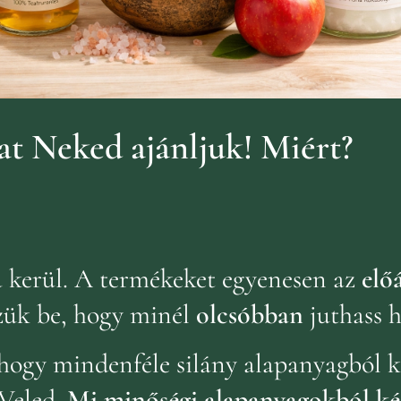
t Neked ajánljuk!
Miért?
ba kerül. A termékeket egyenesen az
előá
zük be, hogy minél
olcsóbban
juthass 
hogy mindenféle silány alapanyagból k
Veled.
Mi minőségi alapanyagokból ké