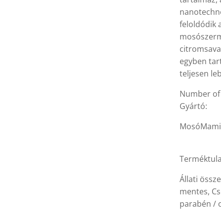
nanotechnol
feloldódik
mosószerma
citromsavat
egyben tart
teljesen l
Number of 
Gyártó:
MosóMami
Terméktula
Állati öss
mentes, Cs
parabén / 