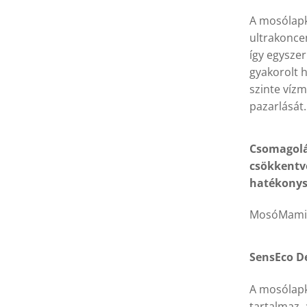
A mosólapk
ultrakonce
így egysze
gyakorolt 
szinte vízm
pazarlását.
Csomagolá
csökkentv
hatékonys
MosóMami
SensEco D
A mosólapk
tartalmaz, 