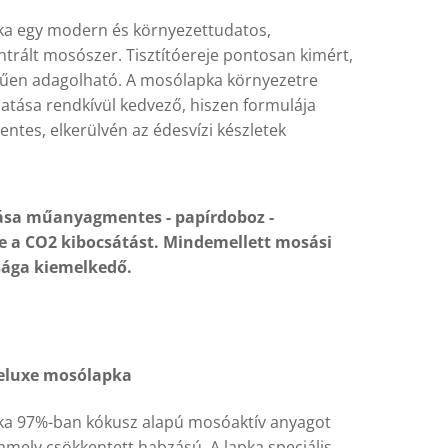
a egy modern és környezettudatos,
ntrált mosószer. Tisztítóereje pontosan kimért,
rűen adagolható. A mosólapka környezetre
hatása rendkívül kedvező, hiszen formulája
entes, elkerülvén az édesvízi készletek
sa műanyagmentes - papírdoboz -
e a CO2 kibocsátást. Mindemellett mosási
ága kiemelkedő.
eluxe mosólapka
a 97%-ban kókusz alapú mosóaktív anyagot
amely csökkentett habzású. A lapka speciális,