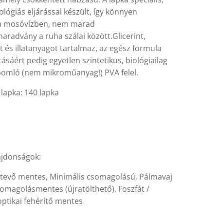
ógiás eljárással készült, így könnyen
 a mosóvízben, nem marad
radvány a ruha szálai között.Glicerint,
 és illatanyagot tartalmaz, az egész formula
ásáért pedig egyetlen szintetikus, biológiailag
ebomló (nem mikroműanyag!) PVA felel.
lapka: 140 lapka
jdonságok:
zetevő mentes, Minimális csomagolású, Pálmavaj
omagolásmentes (újratölthető), Foszfát /
optikai fehérítő mentes