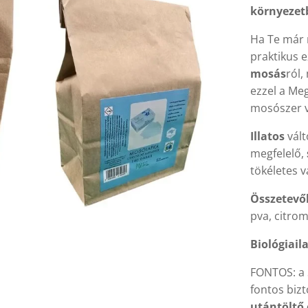
környezet
Ha Te már 
praktikus 
mosás
ról,
ezzel a Me
mosószer v
Illatos
vált
megfelelő,
tökéletes v
Összetevő
pva, citro
Biológiail
FONTOS: a 
fontos bizt
utántöltő