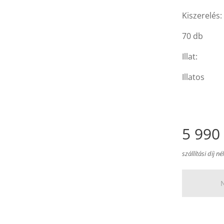
Kiszerelés:
70 db
Illat:
Illatos
5 990
szállítási díj né
N