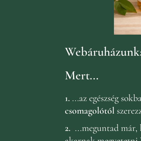
Webáruházunka
Mert...
1.
...az egészség sok
csomagolótól
szerez
2.
...meguntad már, 
akarnak megvetetni 