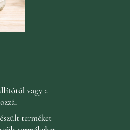
llítótól
vagy a
hozzá
.
észült terméket
szült termékeket