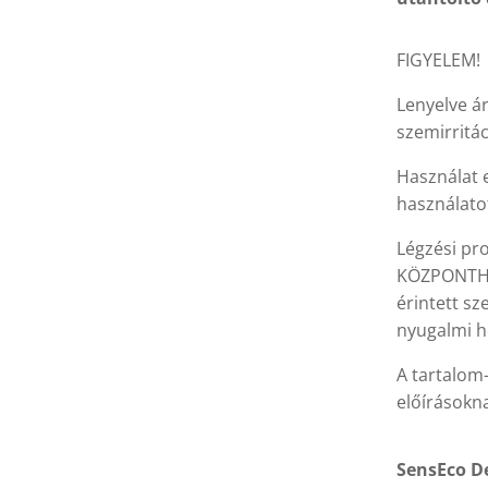
FIGYELEM!
Lenyelve ár
szemirritá
Használat e
használato
Légzési pr
KÖZPONTHOZ
érintett sz
nyugalmi h
A tartalom
előírásokn
SensEco D