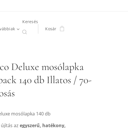
Keresés
vábbiak
Kosár
co Deluxe mosólapka
ck 140 db Illatos / 70-
osás
eluxe mosólapka 140 db
 újítás az
egyszerű, hatékony,