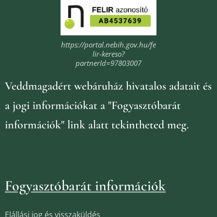
https://portal.nebih.gov.hu/fe
lir-kereso?
partnerId=97803007
Veddmagadért webáruház
hivatalos adatait és
a jogi információkat
a "Fogyasztóbarát
információk" link alatt tekintheted meg.
Fogyasztóbarát információk
Elállási jog és visszaküldés