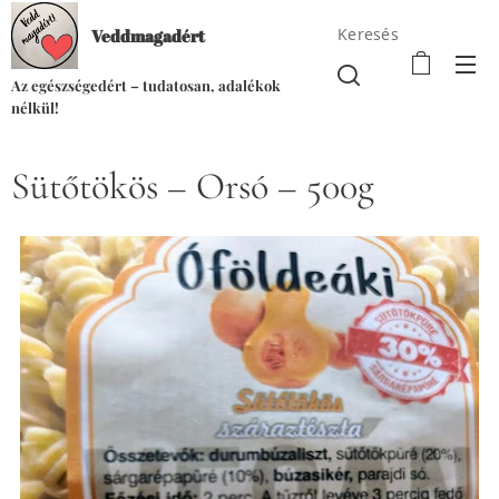
Keresés
Veddmagadért
Az egészségedért – tudatosan, adalékok
nélkül!
Sütőtökös – Orsó – 500g