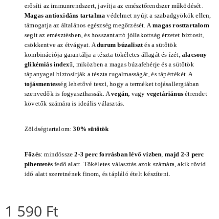
erősíti az immunrendszert, javítja az emésztőrendszer működését.
Magas antioxidáns tartalma
védelmet nyújt a szabadgyökök ellen,
támogatja az általános egészség megőrzését. A
magas rosttartalom
segít az emésztésben, és hosszantartó jóllakottság érzetet biztosít,
csökkentve az étvágyat. A
durum búzaliszt
és a sütőtök
kombinációja garantálja a tészta tökéletes állagát és ízét,
alacsony
glikémiás index
ű, miközben a magas búzafehérje és a sütőtök
tápanyagai biztosítják a tészta rugalmasságát, és tápértékét. A
tojásmentes
ség lehetővé teszi, hogy a terméket tojásallergiában
szenvedők is fogyaszthassák. A
vegán,
vagy
vegetáriánus
étrendet
követők számára is ideális választás.
Zöldségtartalom:
30% sütőtök
Főzés
: mindössze
2-3 perc forrásban lévő vízben
,
majd 2-3 perc
pihentetés
fedő alatt. Tökéletes választás azok számára, akik rövid
idő alatt szeretnének finom, és tápláló ételt készíteni.
1 590
Ft