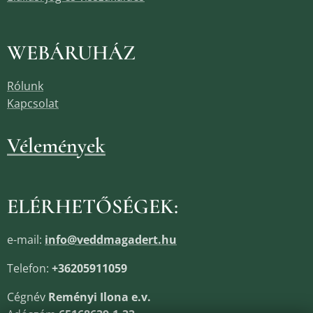
WEBÁRUHÁZ
Rólunk
Kapcsolat
Vélemények
ELÉRHETŐSÉGEK:
e-mail:
info@veddmagadert.hu
Telefon:
+36205911059
Cégnév
Reményi Ilona e.v.