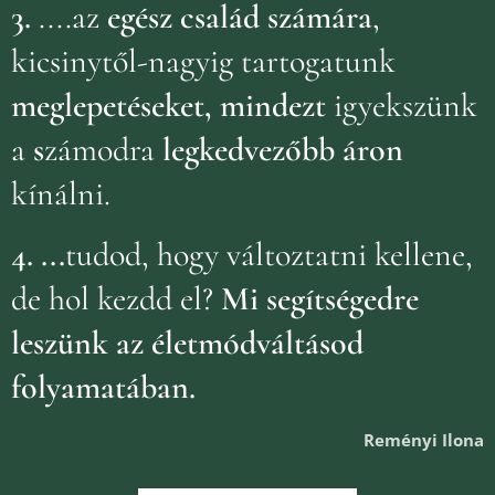
3.
....az
egész család számára
,
kicsinytől-nagyig tartogatunk
meglepetéseket, mindezt
igyekszünk
a
s
zámodra
legkedvezőbb áron
kínálni.
4.
...
tudod, hogy változtatni kellene,
de hol kezdd el?
Mi segítségedre
leszünk az életmódváltásod
folyamatában.
Reményi Ilona