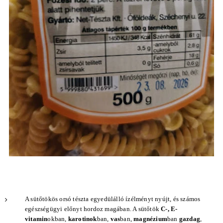
A sütőtökös orsó tészta egyedülálló ízélményt nyújt, és számos
egészségügyi előnyt hordoz magában. A sütőtök
C-, E-
vitamin
okban,
karotinok
ban,
vas
ban,
magnézium
ban
gazdag
,