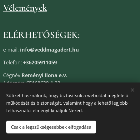
Vélemények
ELÉRHETŐSÉGEK:
e-mail:
info@veddmagadert.hu
Telefon:
+36205911059
Cégnév
Reményi Ilona e.v.
Adószám
65168639-1-33
Cégjegyzékszám
13805685
Sütiket használunk, hogy biztosítsuk a weboldal megfelelő
működését és biztonságát, valamint hogy a lehető legjobb
felhasználói élményt kínáljuk Neked.
Sütik
Csak a legszükségesebbek elfogadása