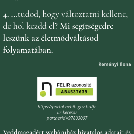
4.
...
tudod, hogy változtatni kellene,
de hol kezdd el?
Mi segítségedre
leszünk az életmódváltásod
folyamatában.
Reményi Ilona
https://portal.nebih.gov.hu/fe
lir-kereso?
partnerId=97803007
Veddmagadért webáruház
hivatalos adatait és