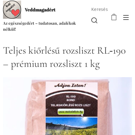
Keresés
Veddmagadért
Az egészségedért – tudatosan, adalékok
nélkül!
Teljes kiőrlésű rozsliszt RL‑190
– prémium rozsliszt 1 kg