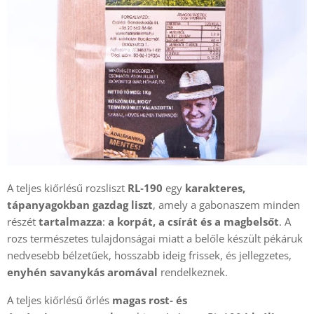
A teljes kiőrlésű rozsliszt
RL‑190
egy
karakteres,
tápanyagokban gazdag liszt
, amely a gabonaszem minden
részét
tartalmazza
:
a korpát, a csírát és a magbelsőt
. A
rozs természetes tulajdonságai miatt a belőle készült pékáruk
nedvesebb bélzetűek, hosszabb ideig frissek, és jellegzetes,
enyhén savanykás aromával
rendelkeznek.
A teljes kiőrlésű őrlés
magas rost‑ és