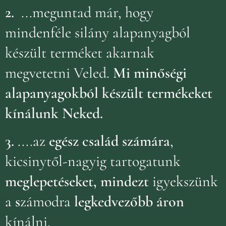
2.
...meguntad már, hogy
mindenféle silány alapanyagból
készült terméket akarnak
megvetetni Veled.
Mi minőségi
alapanyagokból készült termékeket
kínálunk Neked.
3.
....az
egész család számára
,
kicsinytől-nagyig tartogatunk
meglepetéseket, mindezt
igyekszünk
a
s
zámodra
legkedvezőbb áron
kínálni.