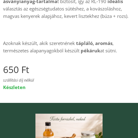
ásványianyag‑tartalma
t biztosít, így az RL‑190
ideális
választás az egészségtudatos sütéshez, a kovászoláshoz,
magvas kenyerek alapjához, kevert lisztekhez (búza + rozs).
Azoknak készült, akik szeretnének
tápláló, aromás
,
természetes alapanyagokból készült
pékáruk
at sütni.
650
Ft
szállítási díj nélkül
Készleten