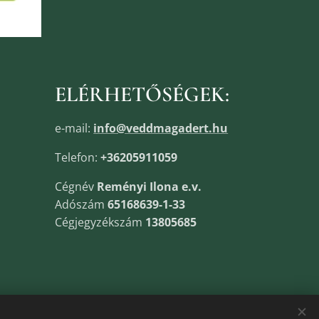
ELÉRHETŐSÉGEK:
e-mail:
info@veddmagadert.hu
Telefon:
+36205911059
Cégnév
Reményi Ilona e.v.
Adószám
65168639-1-33
Cégjegyzékszám
13805685