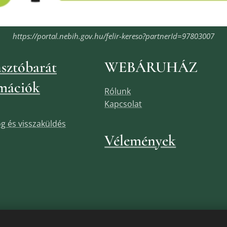
https://portal.nebih.gov.hu/felir-kereso?partnerId=97803007
sztóbarát
WEBÁRUHÁZ
mációk
Rólunk
Kapcsolat
jog és visszaküldés
Vélemények