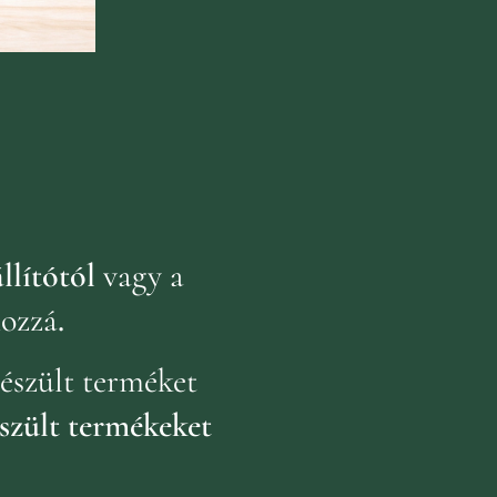
llítótól
vagy a
hozzá
.
észült terméket
szült termékeket