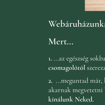
Webáruházunka
Mert...
1.
...az egészség sok
csomagolótól
szerez
2.
...meguntad már, 
akarnak megvetetni 
kínálunk Neked.