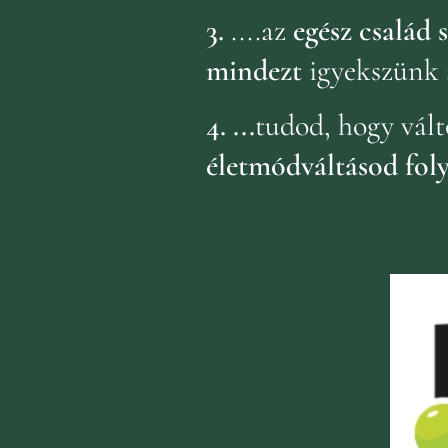
3.
....az
egész család
mindezt
igyekszünk 
4.
...
tudod, hogy vált
életmódváltásod fol