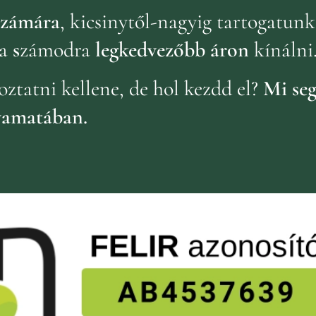
 számára
, kicsinytől-nagyig tartogatun
a
s
zámodra
legkedvezőbb áron
kínálni
oztatni kellene, de hol kezdd el?
Mi seg
yamatában.