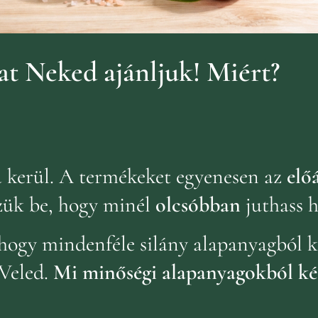
t Neked ajánljuk!
Miért?
ba kerül. A termékeket egyenesen az
előá
zük be, hogy minél
olcsóbban
juthass 
hogy mindenféle silány alapanyagból k
Veled.
Mi minőségi alapanyagokból ké