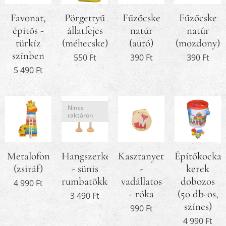
Favonat,
Pörgettyű
Fűzőcske
Fűzőcske
építős -
állatfejes
natúr
natúr
türkíz
(méhecske)
(autó)
(mozdony)
színben
550
Ft
390
Ft
390
Ft
5 490
Ft
Nincs
raktáron
Metalofon
Hangszerkészlet
Kasztanyetta
Építőkocka,
(zsiráf)
- sünis
-
kerek
rumbatökkel
vadállatos
dobozos
4 990
Ft
- róka
(50 db-os,
3 490
Ft
színes)
990
Ft
4 990
Ft