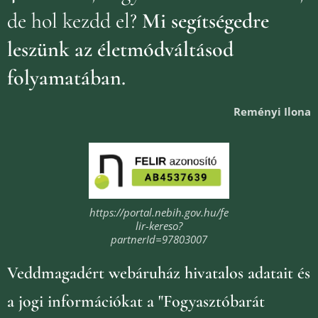
de hol kezdd el?
Mi segítségedre
leszünk az életmódváltásod
folyamatában.
Reményi Ilona
https://portal.nebih.gov.hu/fe
lir-kereso?
partnerId=97803007
Veddmagadért webáruház
hivatalos adatait és
a jogi információkat
a "Fogyasztóbarát