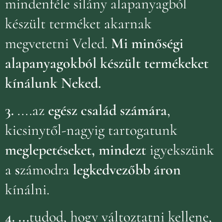
mindenféle silány alapanyagból
készült terméket akarnak
megvetetni Veled.
Mi minőségi
alapanyagokból készült termékeket
kínálunk Neked.
3.
....az
egész család számára
,
kicsinytől-nagyig tartogatunk
meglepetéseket, mindezt
igyekszünk
a
s
zámodra
legkedvezőbb áron
kínálni.
4.
...
tudod, hogy változtatni kellene,