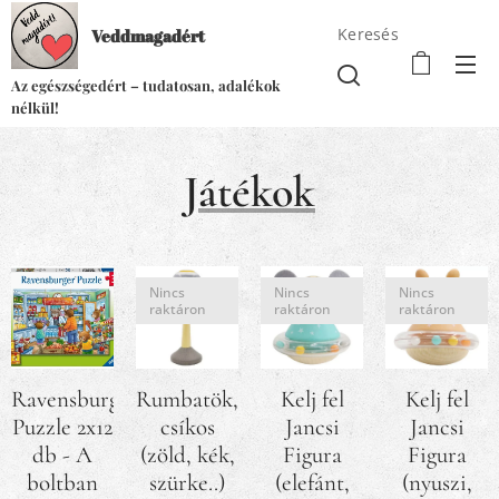
Keresés
Veddmagadért
Az egészségedért – tudatosan, adalékok
nélkül!
Játékok
Nincs
Nincs
Nincs
raktáron
raktáron
raktáron
Ravensburger
Rumbatök,
Kelj fel
Kelj fel
Puzzle 2x12
csíkos
Jancsi
Jancsi
db - A
(zöld, kék,
Figura
Figura
boltban
szürke..)
(elefánt,
(nyuszi,