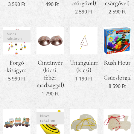
csörgővel)
csörgővel)
3 590
Ft
1 490
Ft
2 590
Ft
2 590
Ft
Nincs
raktáron
Forgó
Cintányér
Triangulum
Rush Hour
kiságyra
(kicsi,
(kicsi)
-
fehér
Csúcsforgal
5 990
Ft
1 190
Ft
madzaggal)
8 590
Ft
1 790
Ft
Nincs
raktáron