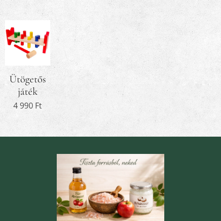
Ütögetős
játék
4 990
Ft