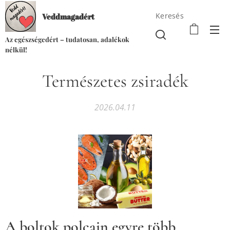
Keresés
Veddmagadért
Az egészségedért – tudatosan, adalékok
nélkül!
Természetes zsiradék
2026.04.11
A boltok polcain egyre több