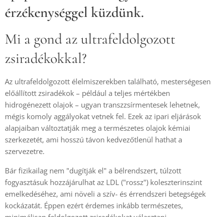
érzékenységgel küzdünk.
Mi a gond az ultrafeldolgozott
zsiradékokkal?
Az ultrafeldolgozott élelmiszerekben található, mesterségesen
előállított zsiradékok – például a teljes mértékben
hidrogénezett olajok – ugyan transzzsírmentesek lehetnek,
mégis komoly aggályokat vetnek fel. Ezek az ipari eljárások
alapjaiban változtatják meg a természetes olajok kémiai
szerkezetét, ami hosszú távon kedvezőtlenül hathat a
szervezetre.
Bár fizikailag nem "dugítják el" a bélrendszert, túlzott
fogyasztásuk hozzájárulhat az LDL ("rossz") koleszterinszint
emelkedéséhez, ami növeli a szív- és érrendszeri betegségek
kockázatát. Éppen ezért érdemes inkább természetes,
minimálisan feldolgozott zsiradékokat választani.