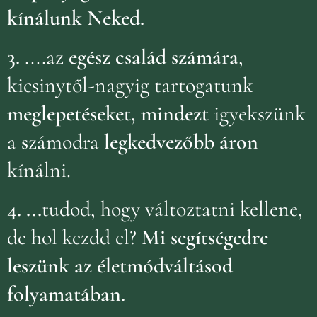
kínálunk Neked.
3.
....az
egész család számára
,
kicsinytől-nagyig tartogatunk
meglepetéseket, mindezt
igyekszünk
a
s
zámodra
legkedvezőbb áron
kínálni.
4.
...
tudod, hogy változtatni kellene,
de hol kezdd el?
Mi segítségedre
leszünk az életmódváltásod
folyamatában.