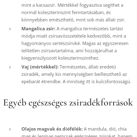
mint a kacsazsír. Mértékkel fogyasztva segíthet a
normál koleszterinszint fenntartásában, és
könnyebben emészthető, mint sok más állati zsír.
Mangalica zsír:
A mangalica természetes tartási
módja miatt zsírsavösszetétele kedvezőbb, mint a
hagyományos sertészsíroké. Magas az egyszeresen
telítetlen zsírsavtartalma, ami hozzájárulhat a
kiegyensúlyozott koleszterinszinthez.
Vaj (mértékkel):
Természetes, állati eredetű
zsiradék, amely kis mennyiségben beilleszthető az
epebarát étrendbe. A minőség itt is kulcsfontosságú.
Egyéb egészséges zsiradékforrások
Olajos magvak és diófélék:
A mandula, dió, chia
mag és lenmag nemcsak egészséges zsírokat, hanem