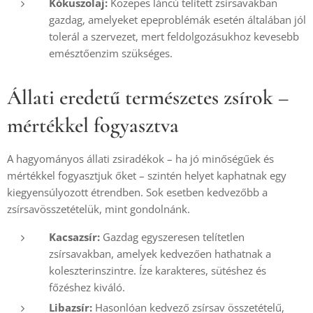
Kókuszolaj:
Közepes láncú telített zsírsavakban
gazdag, amelyeket epeproblémák esetén általában jól
tolerál a szervezet, mert feldolgozásukhoz kevesebb
emésztőenzim szükséges.
Állati eredetű természetes zsírok –
mértékkel fogyasztva
A hagyományos állati zsiradékok – ha jó minőségűek és
mértékkel fogyasztjuk őket – szintén helyet kaphatnak egy
kiegyensúlyozott étrendben. Sok esetben kedvezőbb a
zsírsavösszetételük, mint gondolnánk.
Kacsazsír:
Gazdag egyszeresen telítetlen
zsírsavakban, amelyek kedvezően hathatnak a
koleszterinszintre. Íze karakteres, sütéshez és
főzéshez kiváló.
Libazsír:
Hasonlóan kedvező zsírsav összetételű,