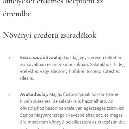
amelyeket érdemes beépíteni az
étrendbe
Növényi eredetű zsiradékok
Extra szűz olívaolaj:
Gazdag egyszeresen telítetlen
zsírsavakban és antioxidánsokban. Salátákhoz, hideg
ételekhez vagy alacsony hőfokon történő sütéshez
ideális.
Avokádóolaj:
Magas füstpontjának köszönhetően
kiváló sütéshez, de salátákra is használható. Az
olívaolajhoz hasonlóan tele van egészséges zsírokkal.
Sajnos Magyarországon kevésbé elterjedt, és magas
ára miatt nem könnyű beleilleszteni az étkezésünkbe.