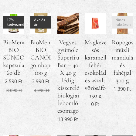
17%
Akciós
Nincs
kedvezmény
ár
raktáron
BioMenü
BioMenü
Vegyes
Magkeverék
Ropogós
BIO
BIO
gyümölcsös
sós
müzli
SÜNGOMBA
GANODERMA
Superfruit
karamellás
manduláv
kapszula
gombapor
Bar – 40
fehér
és
60 db
100 g
X 40 g
csokoládéval
fahéjjal
lédig
és aszalt
300 g
2 590
Ft
3 990
Ft
kiszerelés,
vörösáfonyával
1 390
Ft
3 090
Ft
4 990
Ft
biológiailag
150 g
lebomló
0
Ft
csomagolásban
13 990
Ft