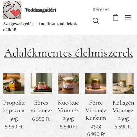
Keresés
Veddmagadért
Az egészségedért – tudatosan, adalékok
nélkül!
Adalékmentes élelmiszerek
Propolisz
Epres
Kuc-kuc
Forte
Kollagén+
kapszula
vitamézes
Vitamézes
Vitamézes
Vitaméze
30g
230g
Kurkumával
230g
6 590
Ft
230g
5 990
Ft
6 590
Ft
6 590
Ft
6 990
Ft