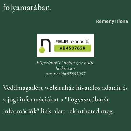
folyamatában.
Reményi Ilona
https://portal.nebih.gov.hu/fe
lir-kereso?
partnerId=97803007
Veddmagadért webáruház
hivatalos adatait és
a jogi információkat
a "Fogyasztóbarát
információk" link alatt tekintheted meg.