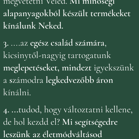
megvetetni Veled.
Mi minőségi
alapanyagokból készült termékeket
kínálunk Neked.
3.
....az
egész család számára
,
kicsinytől-nagyig tartogatunk
meglepetéseket, mindezt
igyekszünk
a
s
zámodra
legkedvezőbb áron
kínálni.
4.
...
tudod, hogy változtatni kellene,
de hol kezdd el?
Mi segítségedre
leszünk az életmódváltásod