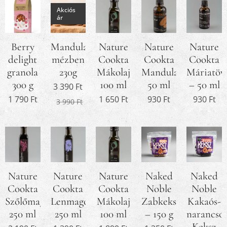
Akciós
ár
Berry
Mandula
Nature
Nature
Nature
delight
mézben
Cookta
Cookta
Cookta
granola
230g
Mákolaj
Mandulaolaj
Máriatövi
300 g
100 ml
50 ml
– 50 ml
3 390
Ft
1 790
Ft
1 650
Ft
930
Ft
930
Ft
3 990
Ft
Nature
Nature
Nature
Naked
Naked
Cookta
Cookta
Cookta
Noble
Noble
Szőlőmagolaj
Lenmagolaj
Mákolaj
Zabkeksz
Kakaós-
250 ml
250 ml
100 ml
– 150 g
narancso
Keksz