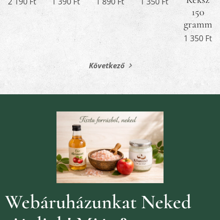
2 190
Ft
1 390
Ft
1 890
Ft
1 350
Ft
150
gramm
1 350
Ft
Következő
Webáruházunkat Neked