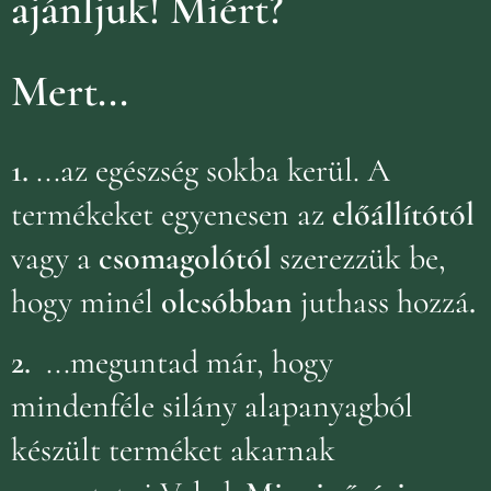
ajánljuk!
Miért?
Mert...
1.
...az egészség sokba kerül. A
termékeket egyenesen az
előállítótól
vagy a
csomagolótól
szerezzük be,
hogy minél
olcsóbban
juthass hozzá
.
2.
...meguntad már, hogy
mindenféle silány alapanyagból
készült terméket akarnak