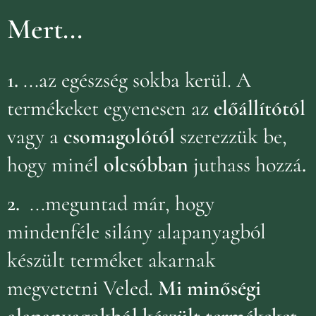
Mert...
1.
...az egészség sokba kerül. A
termékeket egyenesen az
előállítótól
vagy a
csomagolótól
szerezzük be,
hogy minél
olcsóbban
juthass hozzá
.
2.
...meguntad már, hogy
mindenféle silány alapanyagból
készült terméket akarnak
megvetetni Veled.
Mi minőségi