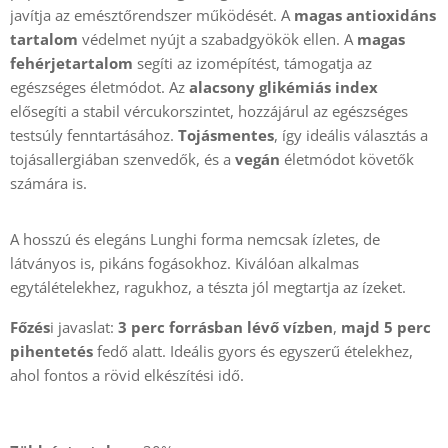
javítja az emésztőrendszer működését. A
magas antioxidáns
tartalom
védelmet nyújt a szabadgyökök ellen. A
magas
fehérjetartalom
segíti az izomépítést, támogatja az
egészséges életmódot. Az
alacsony glikémiás index
elősegíti a stabil vércukorszintet, hozzájárul az egészséges
testsúly fenntartásához.
Tojásmentes
, így ideális választás a
tojásallergiában szenvedők, és a
vegán
életmódot követők
számára is.
A hosszú és elegáns Lunghi forma nemcsak ízletes, de
látványos is, pikáns fogásokhoz. Kiválóan alkalmas
egytálételekhez, ragukhoz, a tészta jól megtartja az ízeket.
Főzés
i javaslat:
3 perc forrásban lévő víz
ben
,
majd 5 perc
pihentetés
fedő alatt. Ideális gyors és egyszerű ételekhez,
ahol fontos a rövid elkészítési idő.