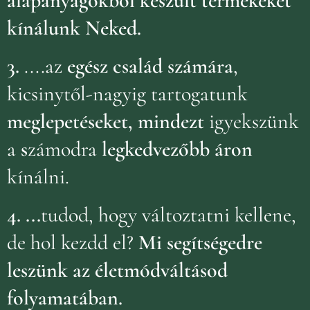
alapanyagokból készült termékeket
kínálunk Neked.
3.
....az
egész család számára
,
kicsinytől-nagyig tartogatunk
meglepetéseket, mindezt
igyekszünk
a
s
zámodra
legkedvezőbb áron
kínálni.
4.
...
tudod, hogy változtatni kellene,
de hol kezdd el?
Mi segítségedre
leszünk az életmódváltásod
folyamatában.