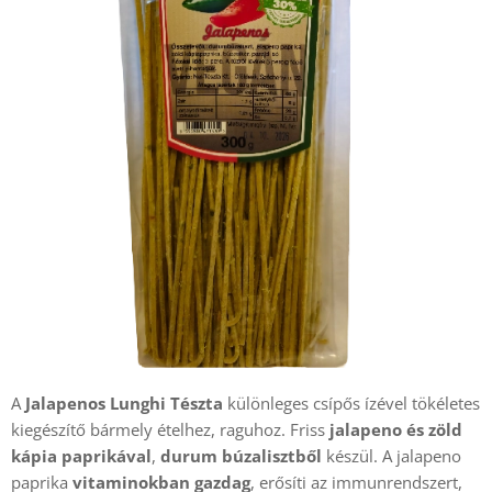
A
Jalapenos Lunghi Tészta
különleges csípős ízével tökéletes
kiegészítő bármely ételhez, raguhoz. Friss
jalapeno és zöld
kápia papriká
val
,
durum búzaliszt
ből
készül. A jalapeno
paprika
vitaminokban gazdag
, erősíti az immunrendszert,