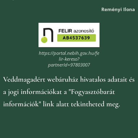
Reményi Ilona
https://portal.nebih.gov.hu/fe
lir-kereso?
partnerId=97803007
Veddmagadért webáruház
hivatalos adatait és
a jogi információkat
a "Fogyasztóbarát
információk" link alatt tekintheted meg.