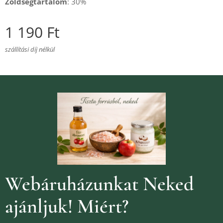
Zöldségtartalom
: 30%
1 190
Ft
szállítási díj nélkül
Webáruházunkat Neked
ajánljuk!
Miért?