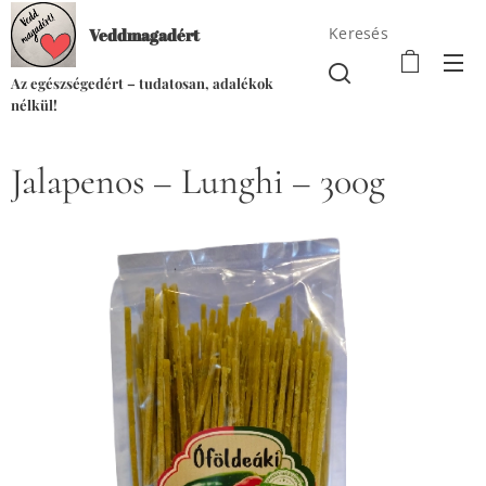
Keresés
Veddmagadért
Az egészségedért – tudatosan, adalékok
nélkül!
Jalapenos – Lunghi – 300g