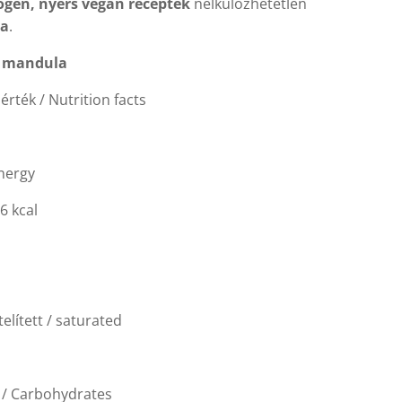
ogén, nyers vegán receptek
nélkülözhetetlen
ga
.
:
mandula
érték / Nutrition facts
Energy
6 kcal
telített / saturated
 / Carbohydrates