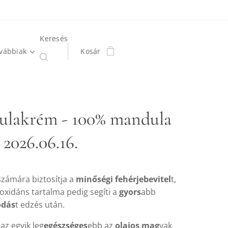
Keresés
vábbiak
Kosár
lakrém - 100% mandula
 2026.06.16.
számára biztosítja a
minőségi fehérjebevitel
t,
oxidáns tartalma pedig segíti a
gyors
abb
ódás
t edzés után.
az egyik leg
egészséges
ebb az
olajos mag
vak