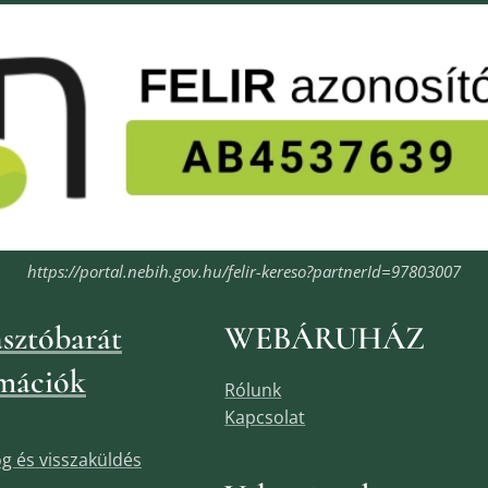
https://portal.nebih.gov.hu/felir-kereso?partnerId=97803007
sztóbarát
WEBÁRUHÁZ
mációk
Rólunk
Kapcsolat
jog és visszaküldés