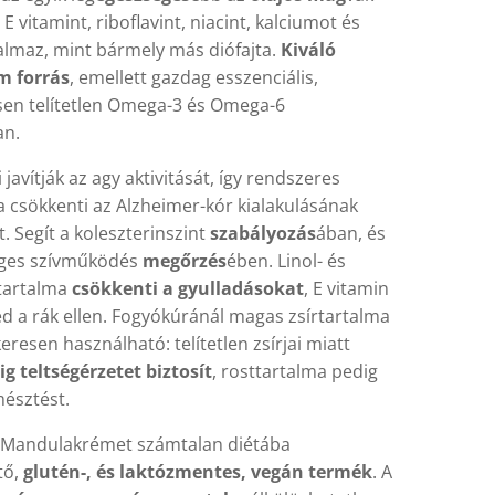
 E vitamint, riboflavint, niacint, kalciumot és
talmaz, mint bármely más diófajta.
Kiváló
 forrás
, emellett gazdag esszenciális,
en telítetlen Omega-3 és Omega-6
an.
javítják az agy aktivitását, így rendszeres
a csökkenti az Alzheimer-kór kialakulásának
. Segít a koleszterinszint
szabályozás
ában, és
éges szívműködés
megőrzés
ében. Linol- és
 tartalma
csökkenti a gyulladásokat
, E vitamin
éd a rák ellen. Fogyókúránál magas zsírtartalma
keresen használható: telítetlen zsírjai miatt
ig teltségérzetet biztosít
, rosttartalma pedig
mésztést.
 Mandulakrémet számtalan diétába
tő,
glutén-, és laktózmentes, vegán termék
. A