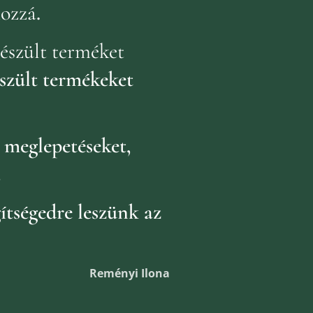
hozzá
.
észült terméket
szült termékeket
k
meglepetéseket,
.
ítségedre leszünk az
Reményi Ilona