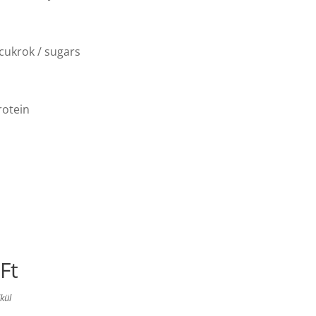
cukrok / sugars
rotein
Ft
lkül