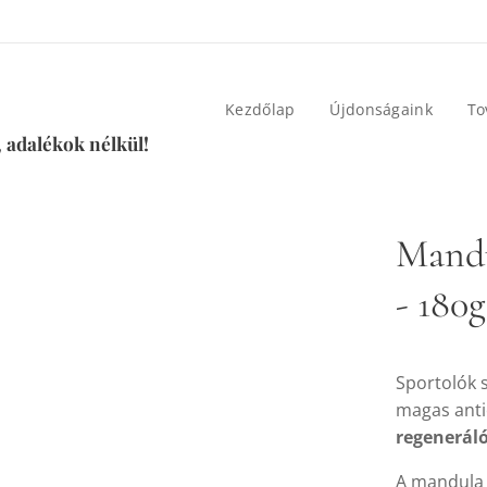
Kezdőlap
Újdonságaink
To
 adalékok nélkül!
Mandu
- 180g
Sportolók 
magas anti
regenerál
A mandula 