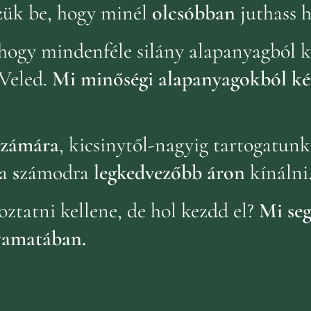
zük be, hogy minél
olcsóbban
juthass 
hogy mindenféle silány alapanyagból k
Veled.
Mi minőségi alapanyagokból ké
 számára
, kicsinytől-nagyig tartogatun
a
s
zámodra
legkedvezőbb áron
kínálni
oztatni kellene, de hol kezdd el?
Mi seg
yamatában.