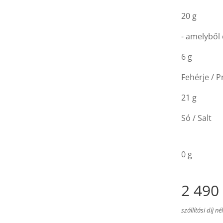
20 g
- amelyből 
6 g
Fehérje / P
21 g
Só / Salt
0 g
2 490
szállítási díj né