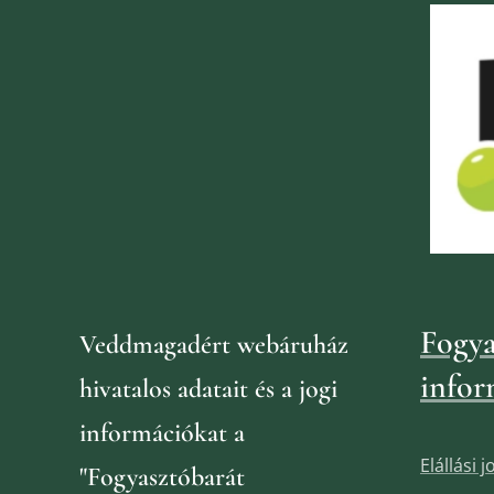
Fogya
Veddmagadért webáruház
infor
hivatalos adatait és a jogi
információkat
a
Elállási 
"Fogyasztóbarát