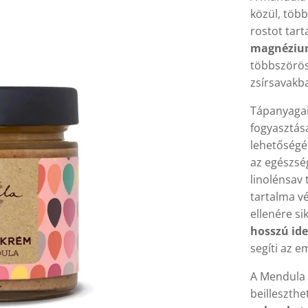
közül, több
rostot tar
magnézium
többszörös
zsírsavakb
Tápanyagai 
fogyasztás
lehetőségét
az egészs
linolénsav
tartalma v
ellenére si
hosszú ide
segíti az e
A Mendula
beilleszthe