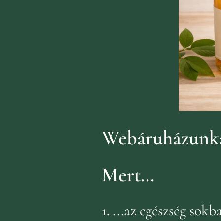
Webáruházunka
Mert...
1.
...az egészség sok