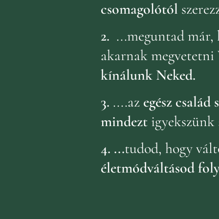
csomagolótól
szerez
2.
...meguntad már, 
akarnak megvetetni 
kínálunk Neked.
3.
....az
egész család
mindezt
igyekszünk 
4.
...
tudod, hogy vált
életmódváltásod fol