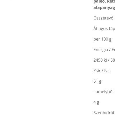
paleo, ket
alapanya
Összetevő
Átlagos táp
per 100 g
Energia / 
2450 kJ / 58
Zsír / Fat
51 g
- amelyből 
4 g
Szénhidrát