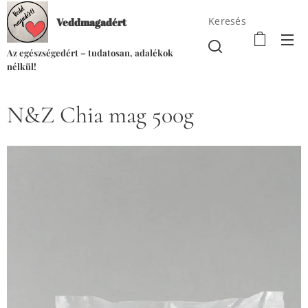
Keresés
Veddmagadért
Az egészségedért – tudatosan, adalékok
nélkül!
N&Z Chia mag 500g