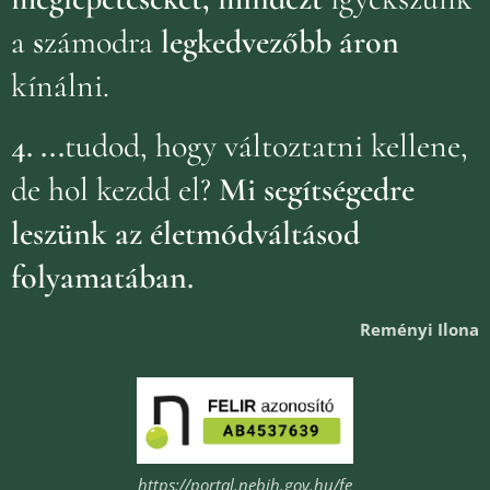
a
s
zámodra
legkedvezőbb áron
kínálni.
4.
...
tudod, hogy változtatni kellene,
de hol kezdd el?
Mi segítségedre
leszünk az életmódváltásod
folyamatában.
Reményi Ilona
https://portal.nebih.gov.hu/fe