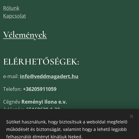
Rólunk
Kapcsolat
Vélemények
ELÉRHETŐSÉGEK:
e-mail:
info@veddmagadert.hu
Telefon:
+36205911059
Cégnév
Reményi Ilona e.v.
Adószám
65168639-1-33
Cégjegyzékszám
13805685
Sütiket használunk, hogy biztosítsuk a weboldal megfelelő
működését és biztonságát, valamint hogy a lehető legjobb
felhasználói élményt kínáljuk Neked.