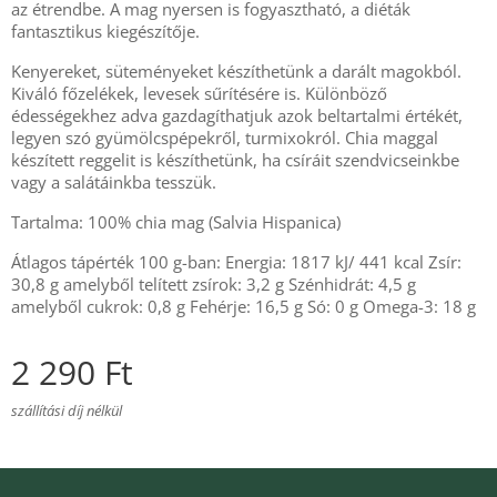
az étrendbe. A mag nyersen is fogyasztható, a diéták
fantasztikus kiegészítője.
Kenyereket, süteményeket készíthetünk a darált magokból.
Kiváló főzelékek, levesek sűrítésére is. Különböző
édességekhez adva gazdagíthatjuk azok beltartalmi értékét,
legyen szó gyümölcspépekről, turmixokról. Chia maggal
készített reggelit is készíthetünk, ha csíráit szendvicseinkbe
vagy a salátáinkba tesszük.
Tartalma: 100% chia mag (Salvia Hispanica)
Átlagos tápérték 100 g-ban: Energia: 1817 kJ/ 441 kcal Zsír:
30,8 g amelyből telített zsírok: 3,2 g Szénhidrát: 4,5 g
amelyből cukrok: 0,8 g Fehérje: 16,5 g Só: 0 g Omega-3: 18 g
2 290
Ft
szállítási díj nélkül