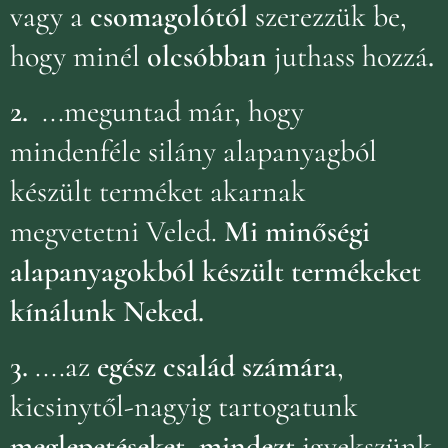
vagy a
csomagolótól
szerezzük be,
hogy minél
olcsóbban
juthass hozzá
.
2.
...meguntad már, hogy
mindenféle silány alapanyagból
készült terméket akarnak
megvetetni Veled.
Mi minőségi
alapanyagokból készült termékeket
kínálunk Neked.
3.
....az
egész család számára
,
kicsinytől-nagyig tartogatunk
meglepetéseket, mindezt
igyekszünk