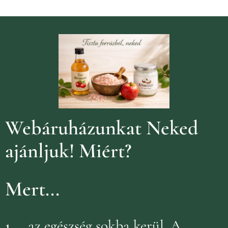
Webáruházunkat Neked
ajánljuk!
Miért?
Mert...
1.
...az egészség sokba kerül. A