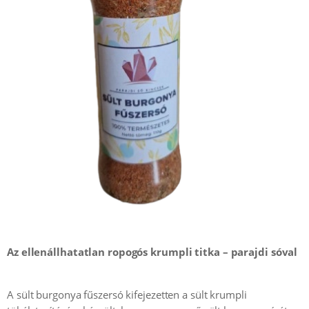
Az ellenállhatatlan ropogós krumpli titka – parajdi sóval
A sült burgonya fűszersó kifejezetten a sült krumpli