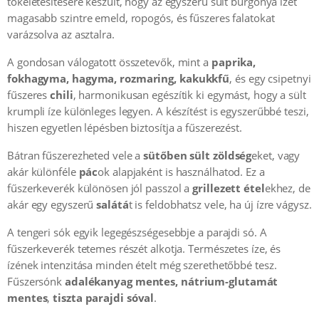
tökéletesítésére készült, hogy az egyszerű sült burgonya ízét
magasabb szintre emeld, ropogós, és fűszeres falatokat
varázsolva az asztalra.
A gondosan válogatott összetevők, mint a
paprika,
fokhagyma, hagyma, rozmaring, kakukkfű
, és egy csipetnyi
fűszeres
chili
, harmonikusan egészítik ki egymást, hogy a sült
krumpli íze különleges legyen. A készítést is egyszerűbbé teszi,
hiszen egyetlen lépésben biztosítja a fűszerezést.
Bátran fűszerezheted vele a
sütőben sült zöldség
eket, vagy
akár különféle
pác
ok alapjaként is használhatod. Ez a
fűszerkeverék különösen jól passzol a
grillezett étel
ekhez, de
akár egy egyszerű
salátá
t is feldobhatsz vele, ha új ízre vágysz.
A tengeri sók egyik legegészségesebbje a parajdi só. A
fűszerkeverék tetemes részét alkotja. Természetes íze, és
ízének intenzitása minden ételt még szerethetőbbé tesz.
Fűszersónk
adalékanyag mentes, nátrium-glutamát
mentes
,
tiszta
parajdi sóval
.