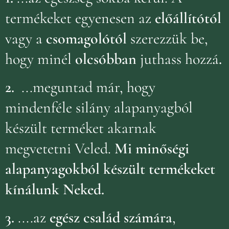
termékeket egyenesen az
előállítótól
vagy a
csomagolótól
szerezzük be,
hogy minél
olcsóbban
juthass hozzá
.
2.
...meguntad már, hogy
mindenféle silány alapanyagból
készült terméket akarnak
megvetetni Veled.
Mi minőségi
alapanyagokból készült termékeket
kínálunk Neked.
3.
....az
egész család számára
,