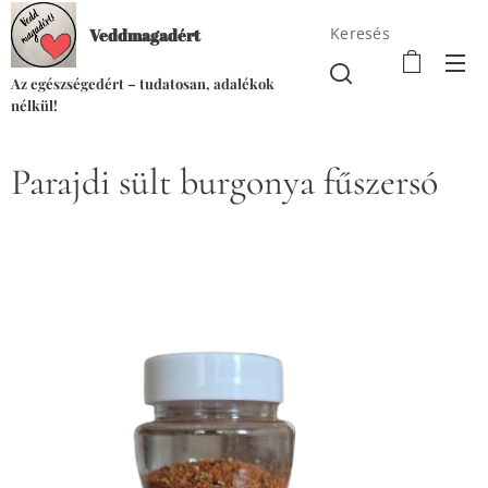
Keresés
Veddmagadért
Az egészségedért – tudatosan, adalékok
nélkül!
Parajdi sült burgonya fűszersó