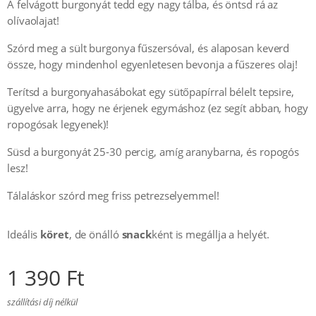
A felvágott burgonyát tedd egy nagy tálba, és öntsd rá az
olívaolajat!
Szórd meg a sült burgonya fűszersóval, és alaposan keverd
össze, hogy mindenhol egyenletesen bevonja a fűszeres olaj!
Terítsd a burgonyahasábokat egy sütőpapírral bélelt tepsire,
ügyelve arra, hogy ne érjenek egymáshoz (ez segít abban, hogy
ropogósak legyenek)!
Süsd a burgonyát 25-30 percig, amíg aranybarna, és ropogós
lesz!
Tálaláskor szórd meg friss petrezselyemmel!
Ideális
köret
, de önálló
snack
ként is megállja a helyét.
1 390
Ft
szállítási díj nélkül