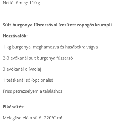
Nettó tömeg: 110 g
Sült burgonya fűszersóval ízesített ropogós krumpli
Hozzávalók:
1 kg burgonya, meghámozva és hasábokra vágva
2-3 evőkanál sült burgonya fűszersó
3 evőkanál olívaolaj
1 teáskanál só (opcionális)
Friss petrezselyem a tálaláshoz
Elkészítés:
Melegítsd elő a sütőt 220°C-ra!