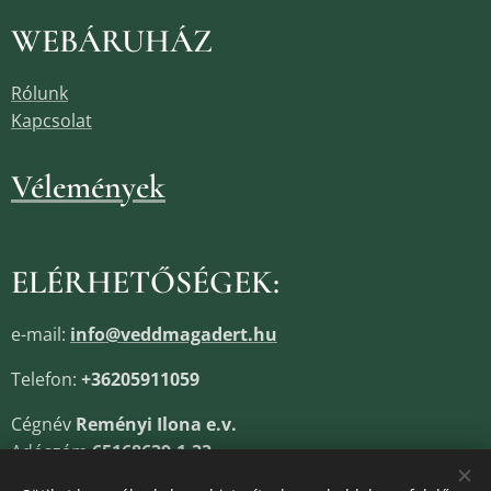
WEBÁRUHÁZ
Rólunk
Kapcsolat
Vélemények
ELÉRHETŐSÉGEK:
e-mail:
info@veddmagadert.hu
Telefon:
+36205911059
Cégnév
Reményi Ilona e.v.
Adószám
65168639-1-33
Cégjegyzékszám
13805685