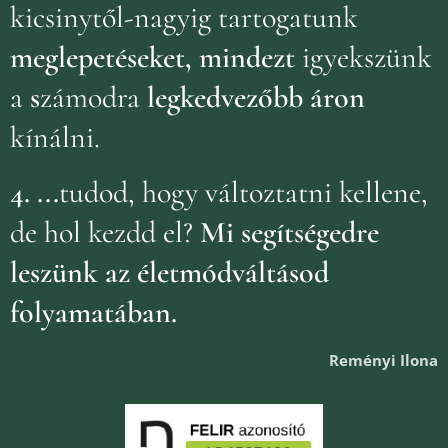
kicsinytől-nagyig tartogatunk
meglepetéseket, mindezt
igyekszünk
a
s
zámodra
legkedvezőbb áron
kínálni.
4.
...
tudod, hogy változtatni kellene,
de hol kezdd el?
Mi segítségedre
leszünk az életmódváltásod
folyamatában.
Reményi Ilona