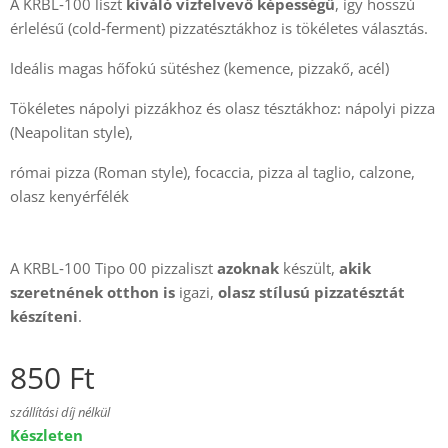
A KRBL‑100 liszt
kiváló vízfelvevő képességű
, így hosszú
érlelésű (cold‑ferment) pizzatésztákhoz is tökéletes választás.
Ideális magas hőfokú sütéshez (kemence, pizzakő, acél)
Tökéletes nápolyi pizzákhoz és olasz tésztákhoz: nápolyi pizza
(Neapolitan style),
római pizza (Roman style), focaccia, pizza al taglio, calzone,
olasz kenyérfélék
A KRBL‑100 Tipo 00 pizzaliszt
azoknak
készült,
akik
szeretnének otthon is
igazi,
olasz stílusú pizzatésztát
készíteni
.
850
Ft
szállítási díj nélkül
Készleten