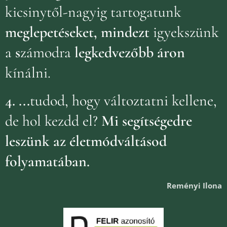
kicsinytől-nagyig tartogatunk
meglepetéseket, mindezt
igyekszünk
a
s
zámodra
legkedvezőbb áron
kínálni.
4.
...
tudod, hogy változtatni kellene,
de hol kezdd el?
Mi segítségedre
leszünk az életmódváltásod
folyamatában.
Reményi Ilona