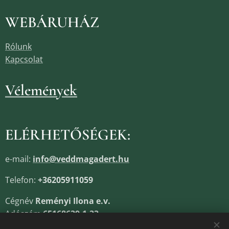
WEBÁRUHÁZ
Rólunk
Kapcsolat
Vélemények
ELÉRHETŐSÉGEK:
e-mail:
info@veddmagadert.hu
Telefon:
+36205911059
Cégnév
Reményi Ilona e.v.
Adószám
65168639-1-33
Cégjegyzékszám
13805685