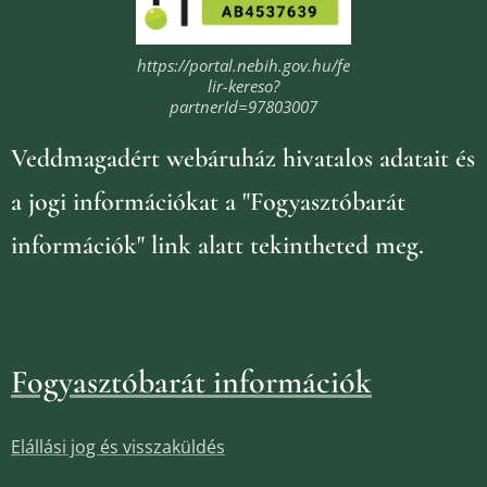
https://portal.nebih.gov.hu/fe
lir-kereso?
partnerId=97803007
Veddmagadért webáruház
hivatalos adatait és
a jogi információkat
a "Fogyasztóbarát
információk" link alatt tekintheted meg.
Fogyasztóbarát információk
Elállási jog és visszaküldés