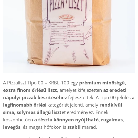
A Pizzaliszt Tipo 00 – KRBL‑100 egy
prémium minőségű,
extra finom őrlésű liszt
, amelyet kifejezetten
az eredeti
nápolyi pizzák készítéséhez
fejlesztettek. A Tipo 00 jelölés
a
legfinomabb őrlés
i kategóriát jelenti, amely
rendkívül
sima, selymes állagú liszt
et eredményez. Ennek
köszönhetően
a tészta könnyen nyújtható, rugalmas,
levegős
, és magas hőfokon is
stabil
marad.