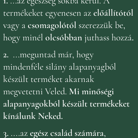
1.
...az egészség sokba kerül. A
termékeket egyenesen az
előállítótól
vagy a
csomagolótól
szerezzük be,
hogy minél
olcsóbban
juthass hozzá
.
2.
...meguntad már, hogy
mindenféle silány alapanyagból
készült terméket akarnak
megvetetni Veled.
Mi minőségi
alapanyagokból készült termékeket
kínálunk Neked.
3.
....az
egész család számára
,