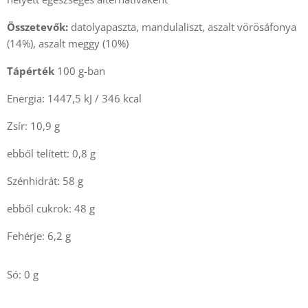
Összetevők:
datolyapaszta, mandulaliszt, aszalt vörösáfonya
(14%), aszalt meggy (10%)
Tápérték
100 g-ban
Energia: 1447,5 kJ / 346 kcal
Zsír: 10,9 g
ebből telített: 0,8 g
Szénhidrát: 58 g
ebből cukrok: 48 g
Fehérje: 6,2 g
Só: 0 g