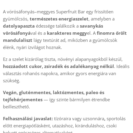
A vörösáfonyás–meggyes Superfruit Bar egy frissítően
gyümölcsös,
természetes energiaszelet
, amelyben a
datolyapaszta
édessége találkozik a
savanykás
vörösáfonyá
val és a
karakteres
meggy
el. A
finomra őrölt
mandulaliszt
lágy textúrát ad, miközben a gyümölcsök
élénk, nyári ízvilágot hoznak.
Ez a szelet kizárólag tiszta, növényi alapanyagokból készül,
hozzáadott cukor, zsiradék és adalékanyag nélkül
. Ideális
választás rohanós napokra, amikor gyors energiára van
szükség.
Vegán, gluténmentes, laktózmentes, paleo és
tejfehérjementes
— így szinte bármilyen étrendbe
beilleszthető.
Felhasználási javaslat:
tízóraira vagy uzsonnára
,
sportolás
előtt energiapótlásként, utazáshoz, kiránduláshoz, csoki
helyett egészséges alternatívaként