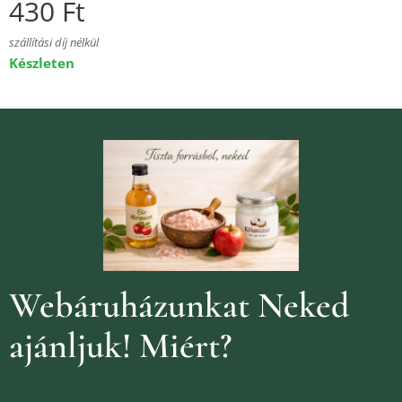
430
Ft
szállítási díj nélkül
Készleten
Webáruházunkat Neked
ajánljuk!
Miért?