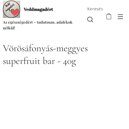
Keresés
Veddmagadért
Az egészségedért – tudatosan, adalékok
nélkül!
Vörösáfonyás-meggyes
superfruit bar - 40g