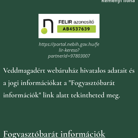
Reményi Ilona
https://portal.nebih.gov.hu/fe
lir-kereso?
partnerId=97803007
Veddmagadért webáruház
hivatalos adatait és
a jogi információkat
a "Fogyasztóbarát
információk" link alatt tekintheted meg.
Fogyasztóbarát információk