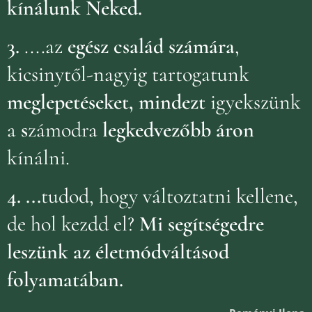
kínálunk Neked.
3.
....az
egész család számára
,
kicsinytől-nagyig tartogatunk
meglepetéseket, mindezt
igyekszünk
a
s
zámodra
legkedvezőbb áron
kínálni.
4.
...
tudod, hogy változtatni kellene,
de hol kezdd el?
Mi segítségedre
leszünk az életmódváltásod
folyamatában.